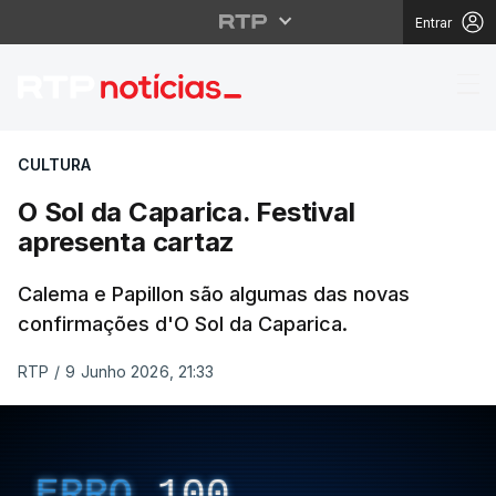
Entrar
O Sol da Caparica. Fes
CULTURA
O Sol da Caparica. Festival
apresenta cartaz
Calema e Papillon são algumas das novas
confirmações d'O Sol da Caparica.
RTP
/
9 Junho 2026, 21:33
ERRO
100