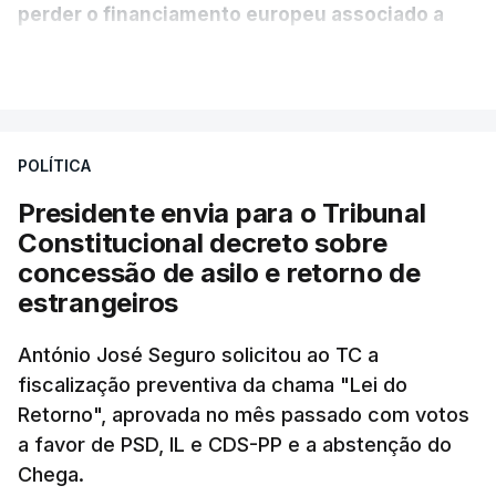
perder o financiamento europeu associado a
essa reforma específica".
VER MAIS
António José Seguro entende que a reforma reúne
treze apoios sociais "num só" e pretende "tornar o
POLÍTICA
sistema mais simples, mais justo e transparente".
Presidente envia para o Tribunal
"Sempre que seja possível reduzir burocracias,
Constitucional decreto sobre
eliminar sobreposições e garantir que os apoios
concessão de asilo e retorno de
chegam a quem mais necessita, estaremos a dar
estrangeiros
um passo na direção certa", argumenta o
António José Seguro solicitou ao TC a
Presidente da República.
fiscalização preventiva da chama "Lei do
Retorno", aprovada no mês passado com votos
Assegurar que "ninguém é
a favor de PSD, IL e CDS-PP e a abstenção do
prejudicado"
Chega.