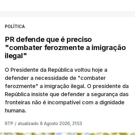
A apreensão aconteceu na tarde desta sexta-feira,
desencadeando uma ação de prevenção
POLÍTICA
desencadeada pela Polícia Judiciária, em
PR defende que é preciso
articulação com a Marinha, a Autoridade Marítima
"combater ferozmente a imigração
Nacional e a Força Aérea.
ilegal"
O ano de 2026 tem sido um ano de recordes: foi
O Presidente da República voltou hoje a
apreendida mais cocaína até ao momento de que
defender a necessidade de "combater
em todo o ano de 2025.
ferozmente" a imigração ilegal. O presidente da
A ação de prevenção visa a deteção em alto mar
República insiste que defender a segurança das
de embarcações de alta velocidade (EAV) que
fronteiras não é incompatível com a dignidade
humana.
utilizam a costa nacional para o tráfico de droga.
RTP
/
atualizado 8 Agosto 2026, 21:53
c/ Lusa