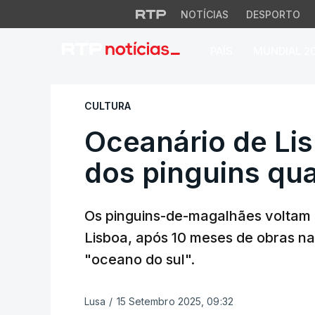
NOTÍCIAS
DESPORTO
PAÍS
MUNDIAL 2
Oceanário de Lisb
CULTURA
Oceanário de Lis
dos pinguins qu
Os pinguins-de-magalhães voltam 
Lisboa, após 10 meses de obras n
"oceano do sul".
Lusa
/
15 Setembro 2025, 09:32