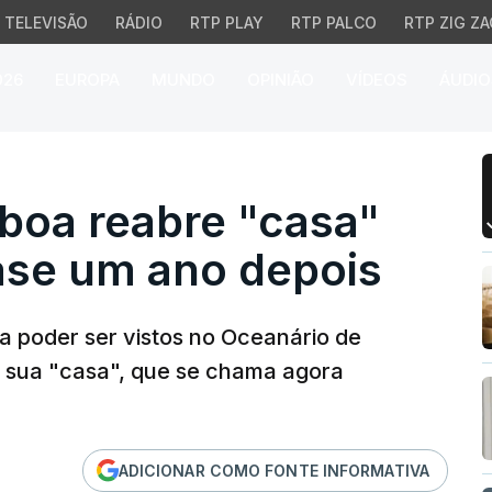
TELEVISÃO
RÁDIO
RTP PLAY
RTP PALCO
RTP ZIG ZA
026
EUROPA
MUNDO
OPINIÃO
VÍDEOS
ÁUDIO
oa reabre "casa" dos p
boa reabre "casa"
ase um ano depois
a poder ser vistos no Oceanário de
a sua "casa", que se chama agora
ADICIONAR COMO FONTE INFORMATIVA