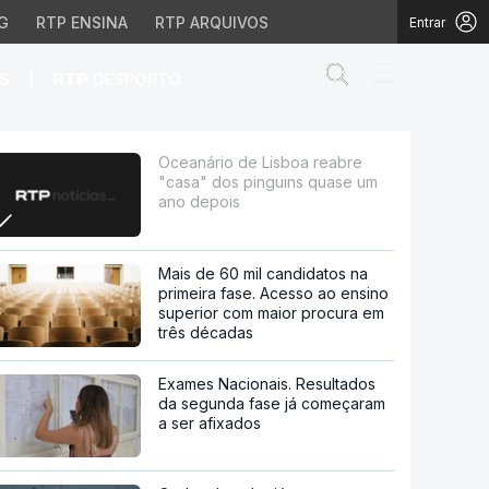
G
RTP ENSINA
RTP ARQUIVOS
Entrar
Abrir campo de
|
S
RTP
DESPORTO
inguins quase um ano d
Oceanário de Lisboa reabre
"casa" dos pinguins quase um
ano depois
Mais de 60 mil candidatos na
primeira fase. Acesso ao ensino
superior com maior procura em
três décadas
Exames Nacionais. Resultados
da segunda fase já começaram
a ser afixados