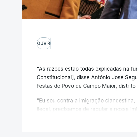
OUVIR
"As razões estão todas explicadas na f
Constitucional], disse António José Segur
Festas do Povo de Campo Maior, distrito 
"Eu sou contra a imigração clandestina,
ilegal, precisamos de regular a nossa i
fronteiras e nada disto é incompatível 
V
designadamente menores e crianças", a