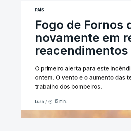
António José Seguro mostrou dúvidas sob
PAÍS
criança.
Fogo de Fornos 
novamente em re
reacendimentos
O primeiro alerta para este incêndi
ERRO
100
ontem. O vento e o aumento das te
ERROR ON HTML5 MEDIA ELEMEN
trabalho dos bombeiros.
ESTE CONTEÚDO ESTÁ NESTE MO
15 min.
Lusa
/