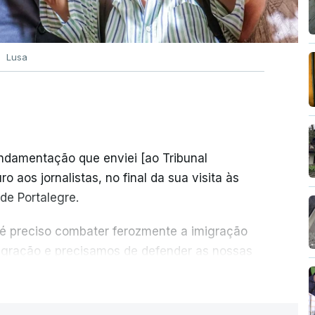
Lusa
undamentação que enviei [ao Tribunal
o aos jornalistas, no final da sua visita às
de Portalegre.
 é preciso combater ferozmente a imigração
migração e precisamos de defender as nossas
com tratarmos com dignidade as pessoas,
ER MAIS
crescentou.