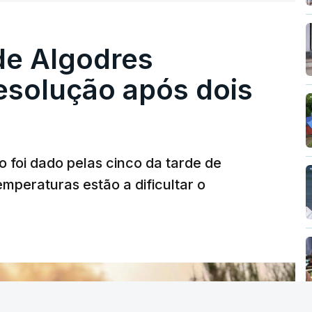
re se é garantido o superior interesse da
de Algodres
solução após dois
o foi dado pelas cinco da tarde de
mperaturas estão a dificultar o
T
MENTO INDISPONÍVEL