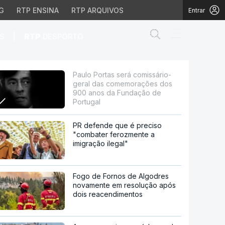
G
RTP ENSINA
RTP ARQUIVOS
Entrar
Abrir campo de
|
S
RTP
DESPORTO
comemorações dos 900 
Paulo Portas será comissário-
geral das comemorações dos
900 anos da Fundação de
Portugal
PR defende que é preciso
"combater ferozmente a
imigração ilegal"
Fogo de Fornos de Algodres
novamente em resolução após
dois reacendimentos