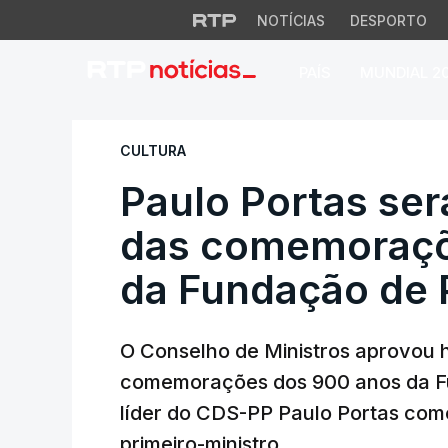
NOTÍCIAS
DESPORTO
PAÍS
MUNDIAL 2
Paulo Portas será
CULTURA
Paulo Portas ser
das comemoraçõ
da Fundação de 
O Conselho de Ministros aprovou h
comemorações dos 900 anos da Fun
líder do CDS-PP Paulo Portas como
primeiro-ministro.