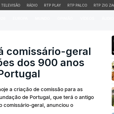
TELEVISÃO
RÁDIO
RTP PLAY
RTP PALCO
RTP ZIG ZA
026
EUROPA
MUNDO
OPINIÃO
VÍDEOS
ÁUDIO
 comissário-geral das 
á comissário-geral
es dos 900 anos
Portugal
oje a criação de comissão para as
dação de Portugal, que terá o antigo
 comissário-geral, anunciou o