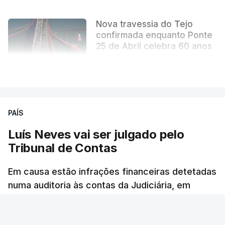
Nova travessia do Tejo
confirmada enquanto Ponte
25 de Abril celebra 60 anos
atualizado 6 Agosto 2026, 13:02
VER MAIS
PAÍS
Luís Neves vai ser julgado pelo
Tribunal de Contas
Em causa estão infrações financeiras detetadas
numa auditoria às contas da Judiciária, em
2023, quando o agora ministro da Administração
Interna era diretor-nacional daquela polícia.