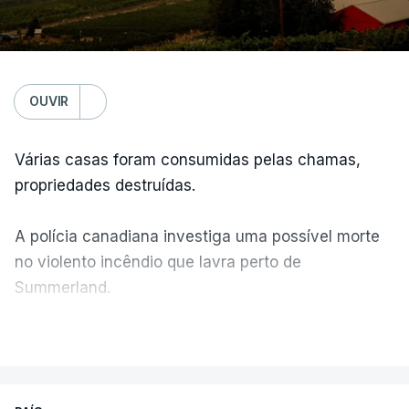
OUVIR
Várias casas foram consumidas pelas chamas,
propriedades destruídas.
A polícia canadiana investiga uma possível morte
no violento incêndio que lavra perto de
Summerland.
VER MAIS
Éum cenário de terror, descreve o primeiro-ministro
da Columbia Britânica, David Iby.