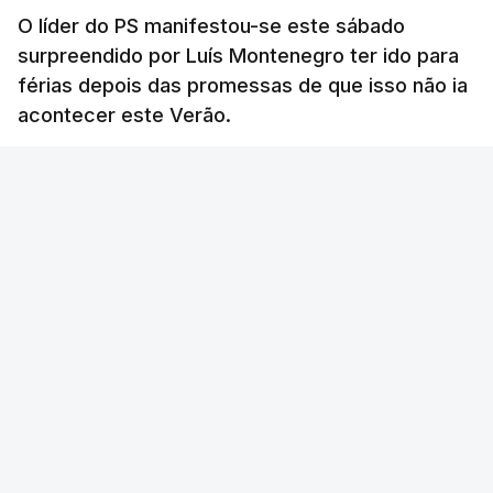
O líder do PS manifestou-se este sábado
surpreendido por Luís Montenegro ter ido para
férias depois das promessas de que isso não ia
acontecer este Verão.
RTP
/
atualizado 8 Agosto 2026, 21:26
ERRO
100
ERROR ON HTML5 MEDIA ELEMENT
ESTE CONTEÚDO ESTÁ NESTE MOMENTO
INDISPONÍVEL