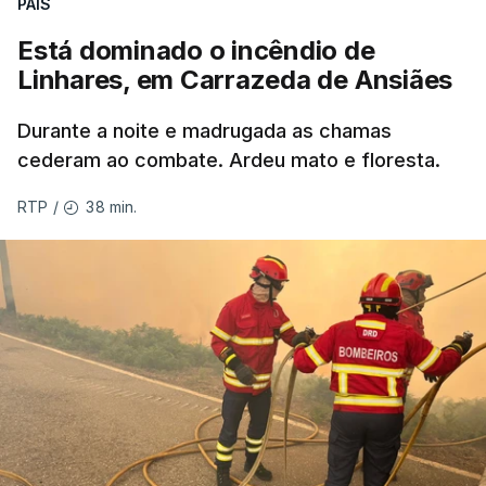
PAÍS
Está dominado o incêndio de
ERRO
100
Linhares, em Carrazeda de Ansiães
ERROR ON HTML5 MEDIA ELEMENT
Durante a noite e madrugada as chamas
ESTE CONTEÚDO ESTÁ NESTE
cederam ao combate. Ardeu mato e floresta.
MOMENTO INDISPONÍVEL
38 min.
RTP
/
As autoridades canadianas estimam que vai levar
dias ou semanas para controlar o fogo. Mais de
dois mil operacionais estão no terreno no combate
às chamas.