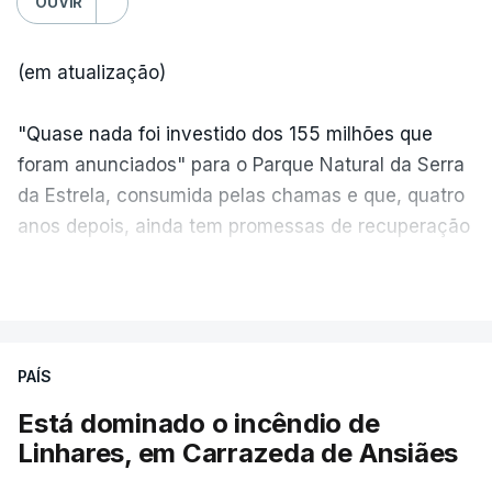
OUVIR
(em atualização)
"Quase nada foi investido dos 155 milhões que
foram anunciados" para o Parque Natural da Serra
da Estrela, consumida pelas chamas e que, quatro
anos depois, ainda tem promessas de recuperação
por cumprir.
VER MAIS
ERRO
100
PAÍS
ERROR ON HTML5 MEDIA ELEMENT
Está dominado o incêndio de
Linhares, em Carrazeda de Ansiães
ESTE CONTEÚDO ESTÁ NESTE
MOMENTO INDISPONÍVEL