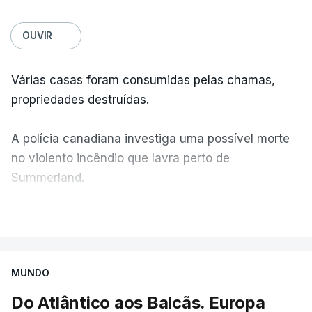
OUVIR
Várias casas foram consumidas pelas chamas,
propriedades destruídas.
A polícia canadiana investiga uma possível morte
no violento incêndio que lavra perto de
Summerland.
VER MAIS
Éum cenário de terror, descreve o primeiro-ministro
da Columbia Britânica, David Iby.
MUNDO
Do Atlântico aos Balcãs. Europa
ERRO
100