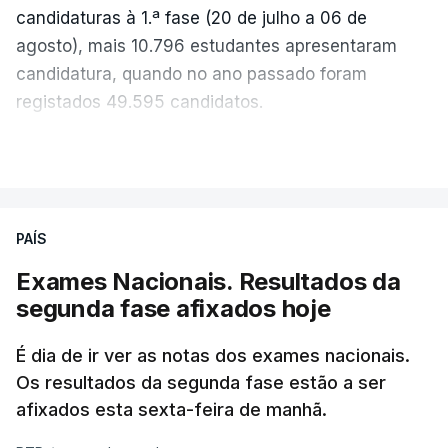
candidaturas à 1.ª fase (20 de julho a 06 de
agosto), mais 10.796 estudantes apresentaram
candidatura, quando no ano passado foram
registados 49.595 candidatos.
"Os resultados da 1ª fase do concurso nacional de
VER MAIS
acesso mostram que em 2026 se registou o
número mais elevado de candidatos nos últimos 30
anos, exceto nos anos da pandemia de Covid-19,
PAÍS
durante os quais foram adotadas regras
Exames Nacionais. Resultados da
excecionais para a conclusão do ensino
segunda fase afixados hoje
secundário e para a utilização de exames
nacionais como provas de ingresso", refere o
É dia de ir ver as notas dos exames nacionais.
Ministério da Educação, Ciência e Inovação (MECI)
Os resultados da segunda fase estão a ser
em comunicado.
afixados esta sexta-feira de manhã.