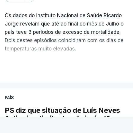
Os dados do Instituto Nacional de Saúde Ricardo
Jorge revelam que até ao final do mês de Julho o
país teve 3 períodos de excesso de mortalidade.
Dois destes episódios coincidiram com os dias de
temperaturas muito elevadas.
As pessoas com mais de 75 anos e com vários
VER MAIS
problemas de saúde foram as mais afetadas.
Só entre os dias 2 e 8 de Julho registaram-se mais
PAÍS
de 550 óbitos em excesso, um aumento de quase
30% em relação ao esperado.
PS diz que situação de Luís Neves
"atingiu o limite do admissível"
O PS defendeu hoje que a situação do ministro