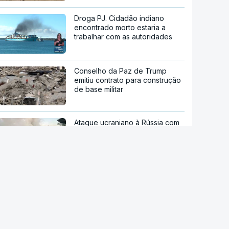
Droga PJ. Cidadão indiano
encontrado morto estaria a
trabalhar com as autoridades
Conselho da Paz de Trump
emitiu contrato para construção
de base militar
Ataque ucraniano à Rússia com
número recorde de drones
Teerão anuncia acordo com
Omã sobre nova rota no estreito
de Ormuz
"Opções militares adicionais".