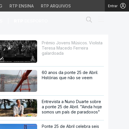
G
RTP ENSINA
RTP ARQUIVOS
Entrar
Abrir campo de
|
S
RTP
DESPORTO
acedo Ferreira galardo
Prémio Jovens Músicos. Violista
Teresa Macedo Ferreira
galardoada
60 anos da ponte 25 de Abril.
Histórias que não se veem
Entrevista a Nuno Duarte sobre
a ponte 25 de Abril. "Ainda hoje
somos um país de paradoxos"
Ponte 25 de Abril celebra seis