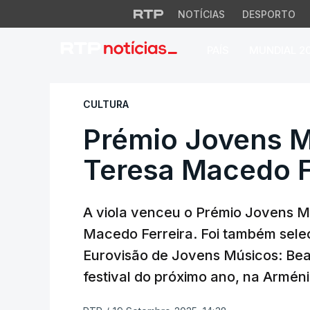
NOTÍCIAS
DESPORTO
PAÍS
MUNDIAL 2
Prémio Jovens Mús
CULTURA
Prémio Jovens Mú
Teresa Macedo F
A viola venceu o Prémio Jovens M
Macedo Ferreira. Foi também sele
Eurovisão de Jovens Músicos: Beatr
festival do próximo ano, na Arméni