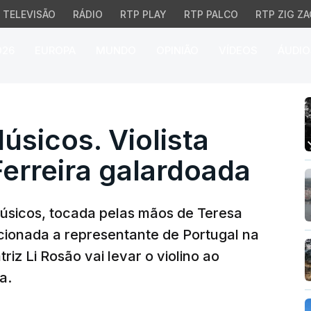
TELEVISÃO
RÁDIO
RTP PLAY
RTP PALCO
RTP ZIG ZA
026
EUROPA
MUNDO
OPINIÃO
VÍDEOS
ÁUDIO
icos. Violista Teresa M
sicos. Violista
erreira galardoada
úsicos, tocada pelas mãos de Teresa
cionada a representante de Portugal na
iz Li Rosão vai levar o violino ao
a.