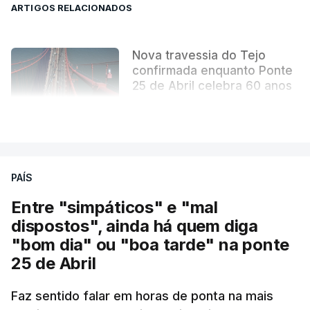
ARTIGOS RELACIONADOS
Nova travessia do Tejo
confirmada enquanto Ponte
25 de Abril celebra 60 anos
atualizado 6 Agosto 2026, 13:02
VER MAIS
PAÍS
Entre "simpáticos" e "mal
dispostos", ainda há quem diga
"bom dia" ou "boa tarde" na ponte
25 de Abril
Pergunta: O que é que o levou a querer escrever
Faz sentido falar em horas de ponta na mais
este livro? O que é que o inspirou? Porque é que