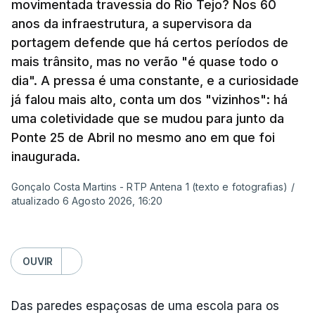
movimentada travessia do Rio Tejo? Nos 60
se interessou pela história da construção da
anos da infraestrutura, a supervisora da
ponte?
portagem defende que há certos períodos de
mais trânsito, mas no verão "é quase todo o
Resposta:
A ponte a mim sempre me fascinou
dia". A pressa é uma constante, e a curiosidade
muito porque é sinónimo de férias. Morava em
já falou mais alto, conta um dos "vizinhos": há
Sintra e na altura, há 40 anos, atravessar a ponte
uma coletividade que se mudou para junto da
para a outra margem era uma aventura. Portanto, a
Ponte 25 de Abril no mesmo ano em que foi
ponte sempre exerceu esse fascínio. Passar a
inaugurada.
ponte era passar para outro mundo. Normalmente,
Gonçalo Costa Martins - RTP Antena 1 (texto e fotografias)
/
um mundo de férias, uma coisa sempre boa.
atualizado 6 Agosto 2026, 16:20
O livro surgiu de histórias que se passavam num
quadro operário, portanto eu precisava de uma
OUVIR
obra grandiosa que fosse incluída nessa história
desses operários. De repente, a ponte estava aqui
Das paredes espaçosas de uma escola para os
mesmo a jeito para eu lhe pegar e, para meu