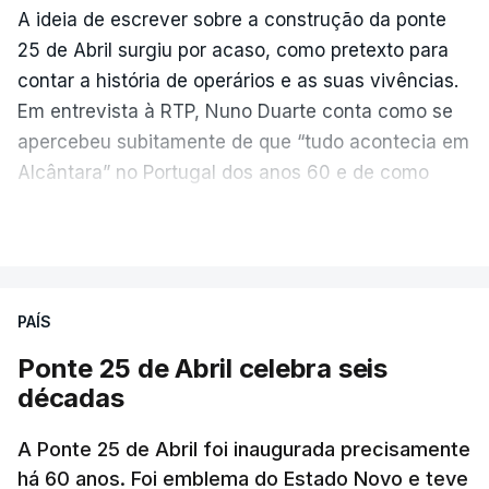
A ideia de escrever sobre a construção da ponte
25 de Abril surgiu por acaso, como pretexto para
contar a história de operários e as suas vivências.
Em entrevista à RTP, Nuno Duarte conta como se
apercebeu subitamente de que “tudo acontecia em
Alcântara” no Portugal dos anos 60 e de como
poderia incluir esta obra marcante na ficção. Hoje,
VER MAIS
quando passa pelo aço de cor avermelhada que
faz a ligação entre as duas margens do Tejo, sorri
e reconhece como a ponte mudou a sua vida de
PAÍS
forma inesperada, através da literatura.
Ponte 25 de Abril celebra seis
Em
“Pés de Barro”,
lê-se a história ficcionada de
décadas
como se produziu esta grande infraestrutura, à
época, a maior ponte suspensa da Europa. Os
A Ponte 25 de Abril foi inaugurada precisamente
dramas e peripécias diárias dos que a construíram
há 60 anos. Foi emblema do Estado Novo e teve