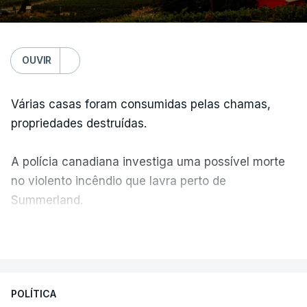
OUVIR
Várias casas foram consumidas pelas chamas,
propriedades destruídas.
A polícia canadiana investiga uma possível morte
no violento incêndio que lavra perto de
Summerland.
VER MAIS
Éum cenário de terror, descreve o primeiro-ministro
da Columbia Britânica, David Iby.
POLÍTICA