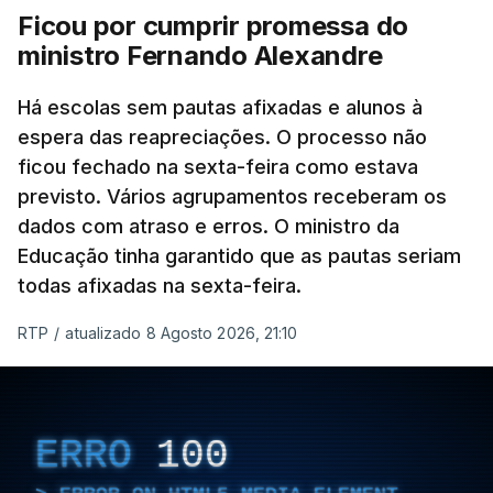
Ficou por cumprir promessa do
ERRO
100
ministro Fernando Alexandre
ERROR ON HTML5 MEDIA ELEMENT
Há escolas sem pautas afixadas e alunos à
ESTE CONTEÚDO ESTÁ NESTE
espera das reapreciações. O processo não
MOMENTO INDISPONÍVEL
ficou fechado na sexta-feira como estava
previsto. Vários agrupamentos receberam os
dados com atraso e erros. O ministro da
Educação tinha garantido que as pautas seriam
As autoridades canadianas estimam que vai levar
todas afixadas na sexta-feira.
dias ou semanas para controlar o fogo. Mais de
RTP
/
atualizado 8 Agosto 2026, 21:10
dois mil operacionais estão no terreno no combate
às chamas.
ERRO
100