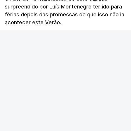
surpreendido por Luís Montenegro ter ido para
férias depois das promessas de que isso não ia
acontecer este Verão.
RTP
/
atualizado 8 Agosto 2026, 21:26
ERRO
100
ERROR ON HTML5 MEDIA ELEMENT
ESTE CONTEÚDO ESTÁ NESTE MOMENTO
INDISPONÍVEL