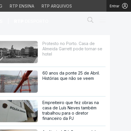
G
RTP ENSINA
RTP ARQUIVOS
Entrar
Abrir campo de
|
S
RTP
DESPORTO
t pode tornar-se hotel
Protesto no Porto. Casa de
Almeida Garrett pode tornar-se
hotel
60 anos da ponte 25 de Abril.
Histórias que não se veem
Empreiteiro que fez obras na
casa de Luís Neves também
trabalhou para o diretor
financeiro da PJ