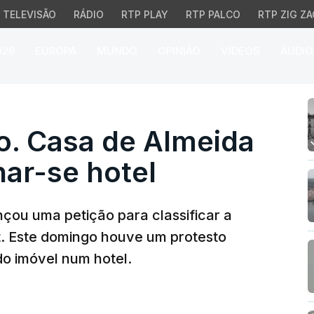
TELEVISÃO
RÁDIO
RTP PLAY
RTP PALCO
RTP ZIG ZA
026
EUROPA
MUNDO
OPINIÃO
VÍDEOS
ÁUDIO
 Casa de Almeida Garret
o. Casa de Almeida
nar-se hotel
çou uma petição para classificar a
. Este domingo houve um protesto
o imóvel num hotel.