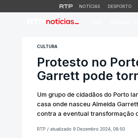
NOTÍCIAS
DESPORTO
PAÍS
MUNDIAL 2
Protesto no Porto.
CULTURA
Protesto no Port
Garrett pode tor
Um grupo de cidadãos do Porto lan
casa onde nasceu Almeida Garrett
contra a eventual transformação d
RTP
/
atualizado 9 Dezembro 2024, 08:50