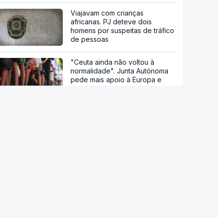
Viajavam com crianças
africanas. PJ deteve dois
homens por suspeitas de tráfico
de pessoas
"Ceuta ainda não voltou à
normalidade". Junta Autónoma
pede mais apoio à Europa e
Bruxelas diz-se preparada para
ajudar
Ceuta. Ainda há seis mil pessoas
sem documentos no enclave
espanhol
Crise em Ceuta. Vox usa pactos
com PP para se opor ao
acolhimento de menores
"Caçadores de imigrantes".