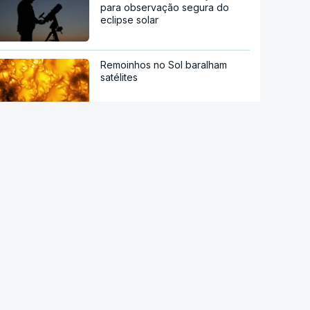
para observação segura do
eclipse solar
Remoinhos no Sol baralham
satélites
Hipertensão, diabetes e tabaco.
Cientistas identificam três
fatores a controlar para atrasar
a demência
Centenas de dádivas de
sangue desperdiçadas
Novos Certificados de Aforro
atraem investimento das famílias