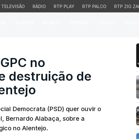
TELEVISÃO
RÁDIO
RTP PLAY
RTP PALCO
RTP ZIG ZA
026
EUROPA
MUNDO
OPINIÃO
VÍDEOS
ÁUDIO
PC no parlamento sobre 
DGPC no
e destruição de
entejo
cial Democrata (PSD) quer ouvir o
al, Bernardo Alabaça, sobre a
gico no Alentejo.