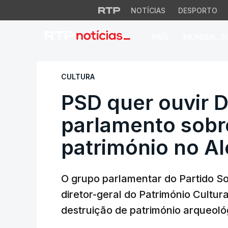
NOTÍCIAS
DESPORTO
PAÍS
MUNDIAL 2
PSD quer ouvir DG
CULTURA
PSD quer ouvir 
parlamento sobr
património no Al
O grupo parlamentar do Partido So
diretor-geral do Património Cultur
destruição de património arqueoló