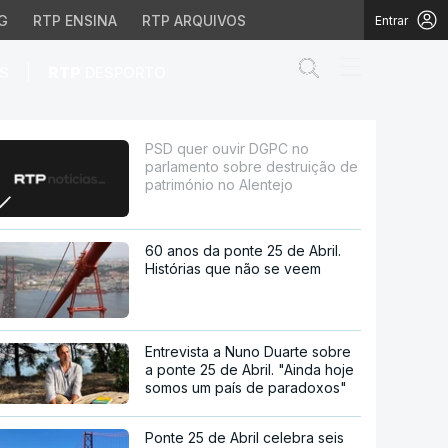
G
RTP ENSINA
RTP ARQUIVOS
Entrar
Abrir campo de
|
S
RTP
DESPORTO
destruição de patrimón
PSD quer ouvir DGPC no
parlamento sobre destruição de
património no Alentejo
60 anos da ponte 25 de Abril.
Histórias que não se veem
Entrevista a Nuno Duarte sobre
a ponte 25 de Abril. "Ainda hoje
somos um país de paradoxos"
Ponte 25 de Abril celebra seis