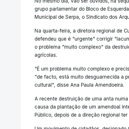
No mesmo dia, vão ser ouvidos, na sequ
grupo parlamentar do Bloco de Esquerda
Municipal de Serpa, o Sindicato dos Arq
Na quarta-feira, a diretora regional de 
defendeu que é "urgente" corrigir "lacuna
o problema "muito complexo" da destrui
agrícolas.
"É um problema muito complexo e precis
"de facto, está muito desguarnecida a 
cultural", disse Ana Paula Amendoeira.
A recente destruição de uma anta numa
causa da plantação de um amendoal inten
Público, depois de a direção regional t
Um movimento de cidadãos, designado