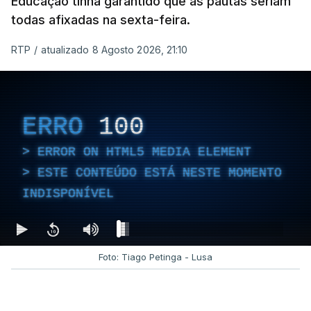
Educação tinha garantido que as pautas seriam
todas afixadas na sexta-feira.
RTP
/
atualizado 8 Agosto 2026, 21:10
ERRO
100
ERROR ON HTML5 MEDIA ELEMENT
ESTE CONTEÚDO ESTÁ NESTE MOMENTO
INDISPONÍVEL
Foto: Tiago Petinga - Lusa