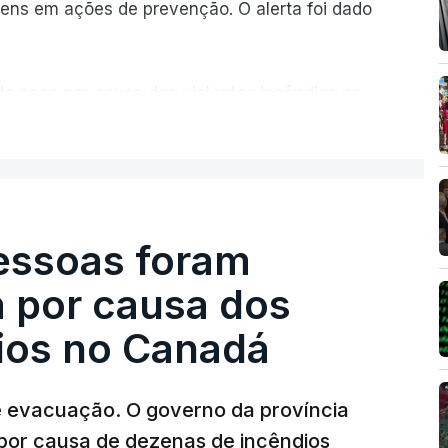
ns em ações de prevenção. O alerta foi dado
de casa por causa dos violentos incêndios no
ER MAIS
pessoas foram
a por causa dos
dios no Canadá
e evacuação. O governo da província
por causa de dezenas de incêndios