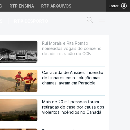
G
RTP ENSINA
RTP ARQUIVOS
Entrar
Abrir campo de
|
S
RTP
DESPORTO
 do conselho de admin
Rui Morais e Rita Romão
nomeados vogais do conselho
de administração do CCB
Carrazeda de Ansiães. Incêndio
de Linhares em resolução mas
chamas lavram em Paradela
Mais de 20 mil pessoas foram
retiradas de casa por causa dos
violentos incêndios no Canadá