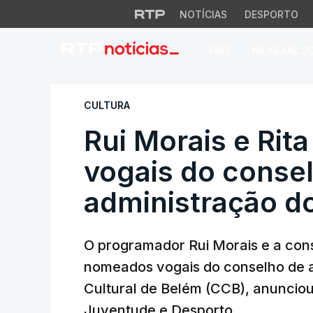
NOTÍCIAS
DESPORTO
PAÍS
MUNDIAL 2
Rui Morais e Rita
CULTURA
Rui Morais e Ri
vogais do conse
administração d
O programador Rui Morais e a con
nomeados vogais do conselho de 
Cultural de Belém (CCB), anunciou 
Juventude e Desporto.