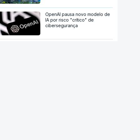
OpenAI pausa novo modelo de
IA por risco "crítico" de
cibersegurança
Milhares de escuteiros em
acampamento regional
Moledo é o "lugar de verão" de
milhares de pessoas