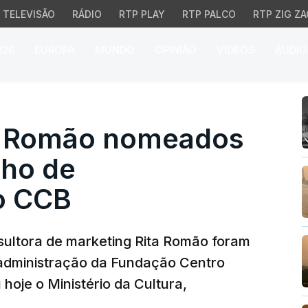
TELEVISÃO
RÁDIO
RTP PLAY
RTP PALCO
RTP ZIG ZA
026
EUROPA
MUNDO
OPINIÃO
VÍDEOS
ÁUDIO
 Romão nomeados vogais
ta Romão nomeados
lho de
o CCB
sultora de marketing Rita Romão foram
administração da Fundação Centro
hoje o Ministério da Cultura,