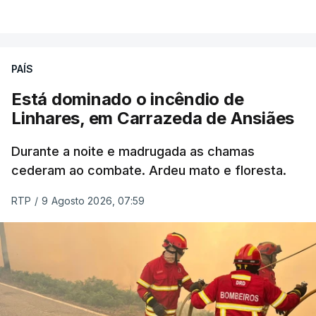
VER MAIS
ERRO
100
PAÍS
ERROR ON HTML5 MEDIA ELEMENT
Está dominado o incêndio de
Linhares, em Carrazeda de Ansiães
ESTE CONTEÚDO ESTÁ NESTE
MOMENTO INDISPONÍVEL
Durante a noite e madrugada as chamas
cederam ao combate. Ardeu mato e floresta.
RTP
/
9 Agosto 2026, 07:59