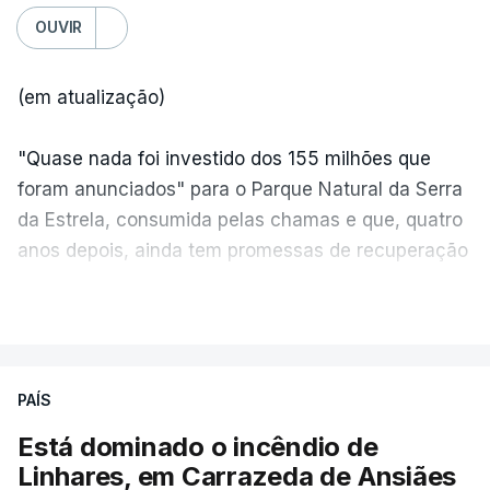
OUVIR
(em atualização)
"Quase nada foi investido dos 155 milhões que
foram anunciados" para o Parque Natural da Serra
da Estrela, consumida pelas chamas e que, quatro
anos depois, ainda tem promessas de recuperação
por cumprir.
VER MAIS
ERRO
100
PAÍS
ERROR ON HTML5 MEDIA ELEMENT
Está dominado o incêndio de
Linhares, em Carrazeda de Ansiães
ESTE CONTEÚDO ESTÁ NESTE