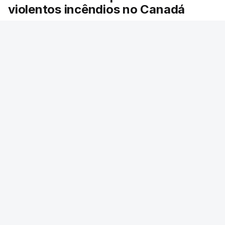
violentos incêndios no Canadá
Milhares de pessoas têm ordem de evacuação.
O governo da província declarou o estado de
emergência por causa de dezenas de incêndios
florestais que estão descontrolados.
RTP
/
9 Agosto 2026, 08:03