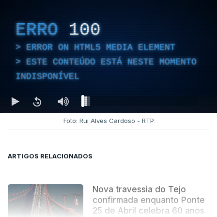
ERRO
100
ERROR ON HTML5 MEDIA ELEMENT
ESTE CONTEÚDO ESTÁ NESTE MOMENTO
INDISPONÍVEL
Foto: Rui Alves Cardoso - RTP
ARTIGOS RELACIONADOS
Nova travessia do Tejo
confirmada enquanto Ponte
25 de Abril celebra 60 anos