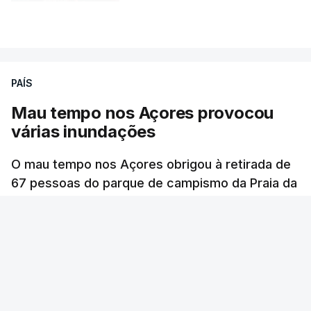
atualizado 6 Agosto 2026, 13:02
VER MAIS
PAÍS
Mau tempo nos Açores provocou
várias inundações
O mau tempo nos Açores obrigou à retirada de
67 pessoas do parque de campismo da Praia da
Vitória, na ilha Terceira. Dezenas estão alojadas
numa escola.
RTP
/
atualizado 6 Agosto 2026, 13:24