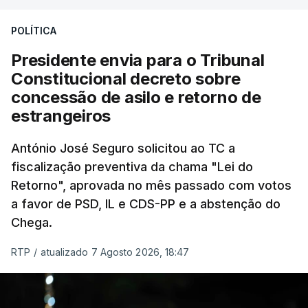
treze apoios sociais "num só" e pretende "tornar o
POLÍTICA
sistema mais simples, mais justo e transparente".
Presidente envia para o Tribunal
"Sempre que seja possível reduzir burocracias,
Constitucional decreto sobre
eliminar sobreposições e garantir que os apoios
concessão de asilo e retorno de
chegam a quem mais necessita, estaremos a dar
estrangeiros
um passo na direção certa", argumenta o
António José Seguro solicitou ao TC a
Presidente da República.
fiscalização preventiva da chama "Lei do
Retorno", aprovada no mês passado com votos
Assegurar que "ninguém é
a favor de PSD, IL e CDS-PP e a abstenção do
prejudicado"
Chega.
RTP
/
atualizado 7 Agosto 2026, 18:47
O Preisdente deixa, no entanto, deixa alguns
avisos:
uma reforma desta dimensão "deve ter