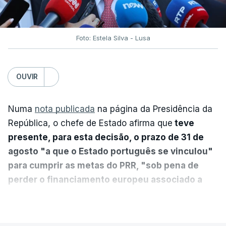
Foto: Estela Silva - Lusa
OUVIR
Numa
nota publicada
na página da Presidência da
República, o chefe de Estado afirma que
teve
presente, para esta decisão, o prazo de 31 de
agosto "a que o Estado português se vinculou"
para cumprir as metas do PRR, "sob pena de
perder o financiamento europeu associado a
essa reforma específica".
VER MAIS
António José Seguro entende que a reforma reúne