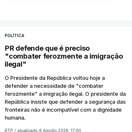
suspeita foi detetada em alto mar, cerca de 60
milhas náuticas ao largo de Sines.
VER MAIS
A apreensão aconteceu na tarde desta sexta-feira,
desencadeando uma ação de prevenção
POLÍTICA
desencadeada pela Polícia Judiciária, em
PR defende que é preciso
articulação com a Marinha, a Autoridade Marítima
"combater ferozmente a imigração
Nacional e a Força Aérea.
ilegal"
O ano de 2026 tem sido um ano de recordes: foi
O Presidente da República voltou hoje a
apreendida mais cocaína até ao momento de que
defender a necessidade de "combater
em todo o ano de 2025.
ferozmente" a imigração ilegal. O presidente da
A ação de prevenção visa a deteção em alto mar
República insiste que defender a segurança das
de embarcações de alta velocidade (EAV) que
fronteiras não é incompatível com a dignidade
humana.
utilizam a costa nacional para o tráfico de droga.
RTP
/
atualizado 8 Agosto 2026, 17:00
c/ Lusa