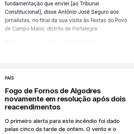
fundamentação que enviei [ao Tribunal
Constitucional], disse António José Seguro aos
jornalistas, no final da sua visita às Festas do Povo
de Campo Maior, distrito de Portalegre.
"Eu sou contra a imigração clandestina, é preciso
combater ferozmente a imigração ilegal,
VER MAIS
precisamos de regular a nossa imigração e
precisamos de defender as nossas fronteiras e
nada disto é incompatível com tratarmos com
PAÍS
dignidade as pessoas, designadamente menores e
Fogo de Fornos de Algodres
crianças", acrescentou.
novamente em resolução após dois
reacendimentos
António José Seguro mostrou dúvidas sobre se é
garantido o superior interesse da criança.
O primeiro alerta para este incêndio foi dado
pelas cinco da tarde de ontem. O vento e o