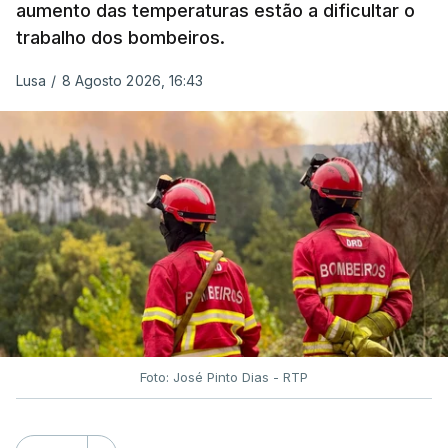
aumento das temperaturas estão a dificultar o
trabalho dos bombeiros.
ERRO
100
ERROR ON HTML5 MEDIA ELEMENT
Lusa
/
8 Agosto 2026, 16:43
ESTE CONTEÚDO ESTÁ NESTE
MOMENTO INDISPONÍVEL
O Chega considerou "de uma enorme gravidade" a
decisão do Presidente da República
de enviar para
o Tribunal Constitucional o decreto sobre retorno
de estrangeiros, sustentando tratar-se de "uma
irresponsabilidade".
Foto: José Pinto Dias - RTP
Na sexta-feira, a Presidência da República
anunciou que
António José Seguro pediu ao