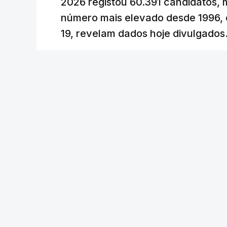
2026 registou 60.391 candidatos, 
uma subida acentuada, tendência que de
número mais elevado desde 1996, 
19, revelam dados hoje divulgados
c/Lusa
Lusa
/
atualizado 7 Agosto 2026, 09:59