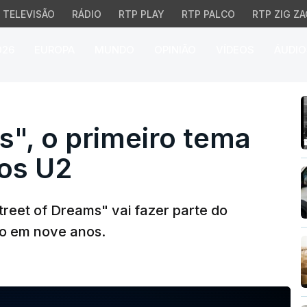
TELEVISÃO
RÁDIO
RTP PLAY
RTP PALCO
RTP ZIG ZA
026
EUROPA
MUNDO
OPINIÃO
VÍDEOS
ÁUDIO
, o primeiro tema do n
s", o primeiro tema
os U2
reet of Dreams" vai fazer parte do
ro em nove anos.