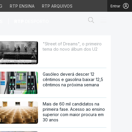
G
RTP ENSINA
RTP ARQUIVOS
Entrar
Abrir campo de
|
S
RTP
DESPORTO
ovo álbum dos U2
"Street of Dreams", o primeiro
tema do novo álbum dos U2
Gasóleo deverá descer 12
cêntimos e gasolina baixar 12,5
cêntimos na próxima semana
Mais de 60 mil candidatos na
primeira fase. Acesso ao ensino
superior com maior procura em
30 anos