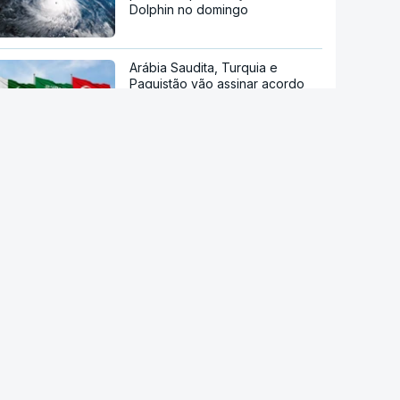
Dolphin no domingo
Arábia Saudita, Turquia e
Paquistão vão assinar acordo
de defesa mútua
Sessenta trabalhadores de
fábrica de calçado em Gaia
despedidos sem aviso
Endividamento das famílias
atingiu máximo histórico de 180
mil milhões de euros
Viajavam com crianças
africanas. PJ deteve dois
homens por suspeitas de tráfico
de pessoas