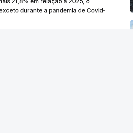
mais 21,8% em relação a 2025, o
verá ser revertida na próxima semana.
exceto durante a pandemia de Covid-
.