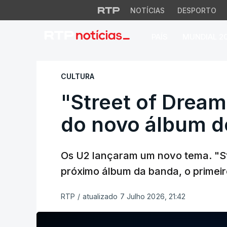
NOTÍCIAS
DESPORTO
PAÍS
MUNDIAL 2
"Street of Dreams"
CULTURA
"Street of Dream
do novo álbum d
Os U2 lançaram um novo tema. "St
próximo álbum da banda, o primei
RTP
/
atualizado 7 Julho 2026, 21:42