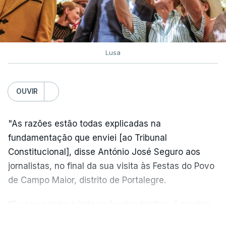
Lusa
OUVIR
"As razões estão todas explicadas na
fundamentação que enviei [ao Tribunal
Constitucional], disse António José Seguro aos
jornalistas, no final da sua visita às Festas do Povo
de Campo Maior, distrito de Portalegre.
"Eu sou contra a imigração clandestina, é preciso
combater ferozmente a imigração ilegal,
VER MAIS