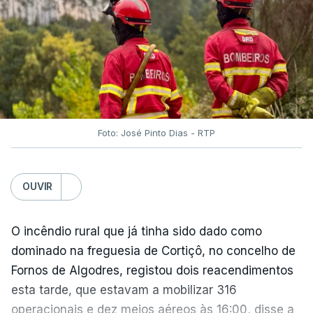
O Chega considerou "de uma enorme gravidade" a
decisão do Presidente da República
de enviar para
o Tribunal Constitucional o decreto sobre retorno
de estrangeiros, sustentando tratar-se de "uma
irresponsabilidade".
Foto: José Pinto Dias - RTP
Na sexta-feira, a Presidência da República
anunciou que
António José Seguro pediu ao
OUVIR
Tribunal Constitucional a fiscalização preventiva do
decreto
do parlamento sobre concessão de asilo,
detenção e retorno de estrangeiros, aprovado com
O incêndio rural que já tinha sido dado como
votos a favor de PSD, IL e CDS-PP e a abstenção
dominado na freguesia de Cortiçô, no concelho de
do Chega.
Fornos de Algodres, registou dois reacendimentos
esta tarde, que estavam a mobilizar 316
Na nota que acompanha esta decisão, o
operacionais e dez meios aéreos às 16:00, disse a