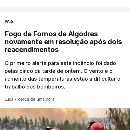
precisamos de regular a nossa imigração e
precisamos de defender as nossas fronteiras e
nada disto é incompatível com tratarmos com
PAÍS
dignidade as pessoas, designadamente menores e
Fogo de Fornos de Algodres
crianças", acrescentou.
novamente em resolução após dois
reacendimentos
António José Seguro mostrou dúvidas sobre se é
garantido o superior interesse da criança.
O primeiro alerta para este incêndio foi dado
pelas cinco da tarde de ontem. O vento e o
aumento das temperaturas estão a dificultar o
trabalho dos bombeiros.
ERRO
100
ERROR ON HTML5 MEDIA ELEMENT
Lusa
/
cerca de uma hora
ESTE CONTEÚDO ESTÁ NESTE
MOMENTO INDISPONÍVEL