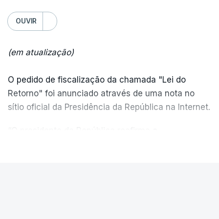
OUVIR
(em atualização)
O pedido de fiscalização da chamada "Lei do
Retorno" foi anunciado através de uma nota no
sítio oficial da Presidência da República na Internet.
“O presidente da República reafirma
a
necessidade de se combater a imigração ilegal
,
VER MAIS
de se controlar eficazmente a imigração legal e de
se garantir a defesa das nossas fronteiras, num
quadro de cooperação entre os Estados europeus
PAÍS
parte do Espaço Schengen”, começa por indicar a
Ministro garante. Reapreciações
nota.