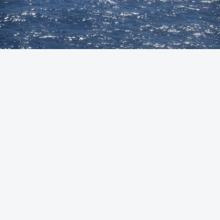
Foto: Autoridade Marítima Nacional
OUVIR
A Polícia Judiciária (PJ) apreendeu 421 quilos de
cocaína ao largo de Sines. O conjunto de fardos de
droga tinham acabado de ser lançados ao mar de