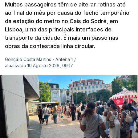
para a região.
Muitos passageiros têm de alterar rotinas até
ao final do mês por causa do fecho temporário
da estação do metro no Cais do Sodré, em
São os dados do mais recente relatório do
Lisboa, uma das principais interfaces de
Copernicus, o sistema de Observação da Terra
transporte da cidade. É mais um passo nas
do programa espacial da União Europeia.
obras da contestada linha circular.
Samantha Burgess, Líder Estratégica para o Clima
Gonçalo Costa Martins - Antena 1
/
no Centro Europeu de Previsões Meteorológicas de
atualizado 10 Agosto 2026, 09:17
Médio Prazo, reforça que "julho de 2026 foi o
terceiro mês consecutivo de calor excecional na
Europa Ocidental, elevando a temperatura
combinada de junho e julho a um novo recorde
para a região”.