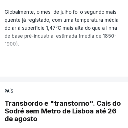
Globalmente, o mês de julho foi o segundo mais
quente já registado, com uma temperatura média
do ar à superfície 1,47°C mais alta do que a linha
de base pré-industrial estimada (média de 1850-
1900).
A Europa Ocidental vivenciou o período de
VER MAIS
junho-julho mais quente já registado
,
e julho
apresentou a terceira e a quarta ondas de calor
desde maio, marcando uma sequência
PAÍS
excecional de calor extremo neste verão.
Transbordo e "transtorno". Cais do
Embora estas tenham sido menos intensas do que
Sodré sem Metro de Lisboa até 26
as ondas de calor de junho, a sequência geral de
de agosto
ondas de calor desde maio permanece excecional