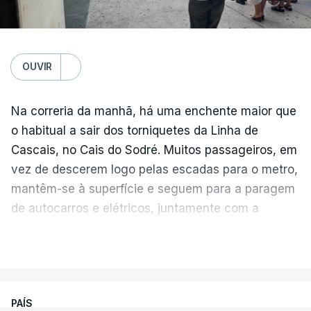
OUVIR
Na correria da manhã, há uma enchente maior que
o habitual a sair dos torniquetes da Linha de
Cascais, no Cais do Sodré. Muitos passageiros, em
vez de descerem logo pelas escadas para o metro,
mantêm-se à superfície e seguem para a paragem
de autocarros e elétricos, juntamente com a
enchente que vem dos barcos da margem sul do
Temperatura global do ar na
VER MAIS
Tejo.
superfície
As filas crescem e diminuem ao longo da hora
PAÍS
de ponta, à medida que aparecem várias