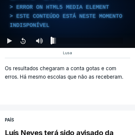
180 dias, prorrogáveis por igual período.
ERROR ON HTML5 MEDIA ELEMENT
ESTE CONTEÚDO ESTÁ NESTE MOMENTO
INDISPONÍVEL
c/Lusa
Lusa
Os resultados chegaram a conta gotas e com
erros. Há mesmo escolas que não as receberam.
ARTIGOS RELACIONADOS
PAÍS
Luís Neves terá sido avisado da
"Lei do Retorno".