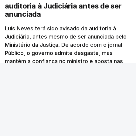
auditoria à Judiciária antes de ser
Comunidades estrangeiras
anunciada
em Portugal apoiam decisão
de Seguro
Luís Neves terá sido avisado da auditoria à
atualizado 8 Agosto 2026, 13:36
Judiciária, antes mesmo de ser anunciada pelo
Ministério da Justiça. De acordo com o jornal
"Lei do Retorno". Chega
Público, o governo admite desgaste, mas
considera envio para TC do
mantém a confiança no ministro e aposta nas
diploma "tipo de atos
políticos irresponsáveis"
investigações para preservar a PJ.
8 Agosto 2026, 10:04
RTP Notícias
/
atualizado 8 Agosto 2026, 13:38
Presidente envia para o
Tribunal Constitucional
decreto sobre concessão
de asilo e retorno de
estrangeiros
atualizado 7 Agosto 2026, 18:47