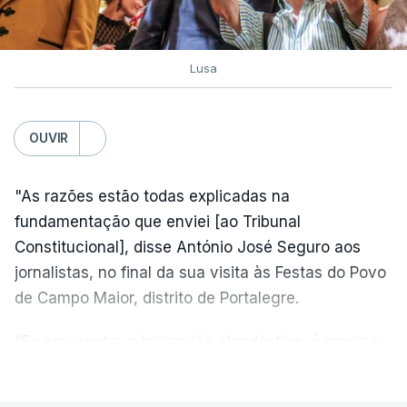
Lusa
OUVIR
"As razões estão todas explicadas na
fundamentação que enviei [ao Tribunal
Constitucional], disse António José Seguro aos
jornalistas, no final da sua visita às Festas do Povo
de Campo Maior, distrito de Portalegre.
"Eu sou contra a imigração clandestina, é preciso
combater ferozmente a imigração ilegal,
VER MAIS
precisamos de regular a nossa imigração e