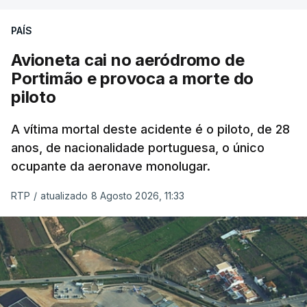
precisamos de defender as nossas fronteiras e
nada disto é incompatível com tratarmos com
PAÍS
dignidade as pessoas, designadamente menores e
Avioneta cai no aeródromo de
crianças", acrescentou.
Portimão e provoca a morte do
piloto
António José Seguro mostrou dúvidas sobre se é
garantido o superior interesse da criança.
A vítima mortal deste acidente é o piloto, de 28
anos, de nacionalidade portuguesa, o único
ocupante da aeronave monolugar.
ERRO
100
RTP
/
atualizado 8 Agosto 2026, 11:33
ERROR ON HTML5 MEDIA ELEMENT
ESTE CONTEÚDO ESTÁ NESTE
MOMENTO INDISPONÍVEL