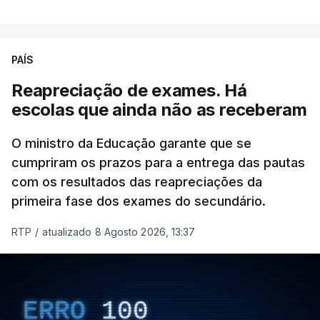
necessário combater a imigração ilegal e garantir a
defesa das fronteiras portuguesas, argumenta que
isso "não é incompatível com a dignidade
PAÍS
humana".
Reapreciação de exames. Há
O decreto, que visa assegurar a execução de
escolas que ainda não as receberam
regulamentos e transpor diretivas da União
Europeia, contém alterações ao regime de
O ministro da Educação garante que se
acolhimento de estrangeiros ou apátridas em
cumpriram os prazos para a entrega das pautas
com os resultados das reapreciações da
centros de instalação temporária, ao regime
primeira fase dos exames do secundário.
jurídico de entrada, permanência, saída e
afastamento de estrangeiros do território nacional
RTP
/
atualizado 8 Agosto 2026, 13:37
e à lei sobre concessão de asilo.
Entre outras alterações, o prazo de colocação de
cidadãos estrangeiros em centros de instalação
ERRO
100
temporária é alargado para um período máximo de