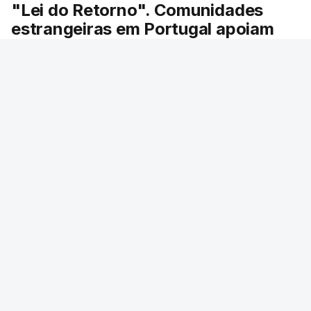
"Lei do Retorno". Comunidades
estrangeiras em Portugal apoiam
decisão de Seguro
As comunidades estrangeiras em Portugal
apoiam a decisão do presidente da república de
enviar a lei do retorno para o Tribunal
Constitucional.
33 min.
RTP
/
ERRO
100
ERROR ON HTML5 MEDIA ELEMENT
ESTE CONTEÚDO ESTÁ NESTE MOMENTO
INDISPONÍVEL