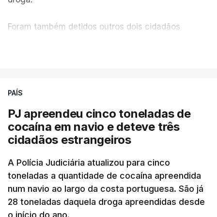
Foram também detidos outros dois cidadãos
c/ Lusa
estrangeiros, em situação clandestina e irregular,
VER MAIS
que se encontravam no interior do navio visado na
operação "Skydrop".
PAÍS
O elemento da tripulação encontrado morto
seria o
único detido que poderia dar mais informações
PJ apreendeu cinco toneladas de
à PJ
.
cocaína em navio e deteve três
cidadãos estrangeiros
O corpo foi encontrado pelos guardas prisionais
pelas 8h00 desta quarta-feira. A RTP apurou que
A Polícia Judiciária atualizou para cinco
toneladas a quantidade de cocaína apreendida
não existe videovigilância nas celas, mas há
num navio ao largo da costa portuguesa. São já
câmaras nos corredores das instalações.
28 toneladas daquela droga apreendidas desde
o início do ano.
Em resposta à RTP, a Direção-Geral de Reinserção