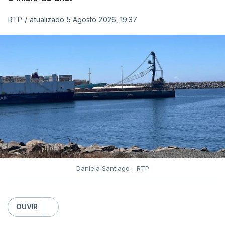
e Serviços Prisionais (DGRSP) confirmou que “um
RTP
/
atualizado 5 Agosto 2026, 19:37
detido, entrado com mandado de condução à
cadeia na sequência das detenções da Operação
Skydrop,
foi encontrado sem vida na cela que
ocupava sozinho no Estabelecimento Prisional
instalado junto à Polícia Judiciária de Lisboa
”.
O corpo foi transportado para o Instituto de
Medicina Legal pelas 11h40 horas.
Daniela Santiago - RTP
“O detido foi encontrado pelos elementos da
vigilância que procediam à abertura matinal das
celas, tendo sido de imediato ativado o socorro
OUVIR
pelo 112, tendo os técnicos de emergência