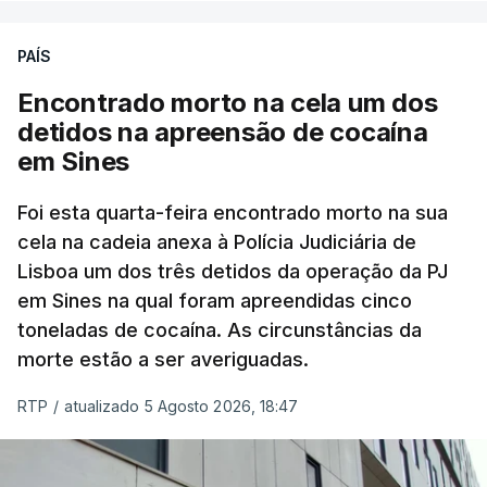
PAÍS
No domingo, estavam concluídos cerca de 50 por
cento dos mais de 20 mil pedidos de reapreciação,
Encontrado morto na cela um dos
mas Cristina Mota, porta-voz da Missão Escola
detidos na apreensão de cocaína
Pública, tem dúvidas de que o processo esteja
em Sines
concluído a tempo.
Foi esta quarta-feira encontrado morto na sua
cela na cadeia anexa à Polícia Judiciária de
"Durante o fim de semana e nos últimos dias,
Lisboa um dos três detidos da operação da PJ
apercebamo-nos que ainda estão a ser
em Sines na qual foram apreendidas cinco
convocados professores para reapreciações"
,
toneladas de cocaína. As circunstâncias da
disse a professora à agência Lusa.
"Será
morte estão a ser averiguadas.
praticamente impossível termos a totalidade
das reapreciações na sexta-feira".
RTP
/
atualizado 5 Agosto 2026, 18:47
Segundo os docentes, o processo de reapreciação
está a enfrentar vários constrangimentos. Há