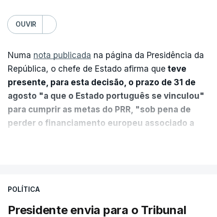
OUVIR
Numa
nota publicada
na página da Presidência da
República, o chefe de Estado afirma que
teve
presente, para esta decisão, o prazo de 31 de
agosto "a que o Estado português se vinculou"
para cumprir as metas do PRR, "sob pena de
perder o financiamento europeu associado a
essa reforma específica".
VER MAIS
António José Seguro entende que a reforma reúne
treze apoios sociais "num só" e pretende "tornar o
POLÍTICA
sistema mais simples, mais justo e transparente".
Presidente envia para o Tribunal