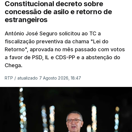
"Sempre que seja possível reduzir burocracias,
Constitucional decreto sobre
eliminar sobreposições e garantir que os apoios
concessão de asilo e retorno de
chegam a quem mais necessita, estaremos a dar
estrangeiros
um passo na direção certa", argumenta o
António José Seguro solicitou ao TC a
Presidente da República.
fiscalização preventiva da chama "Lei do
Retorno", aprovada no mês passado com votos
Assegurar que "ninguém é
a favor de PSD, IL e CDS-PP e a abstenção do
prejudicado"
Chega.
RTP
/
atualizado 7 Agosto 2026, 18:47
O Preisdente deixa, no entanto, deixa alguns
avisos:
uma reforma desta dimensão "deve ter
como primeiro critério a proteção das pessoas"
e "nenhum processo de simplificação pode
traduzir-se numa diminuição da proteção
social".