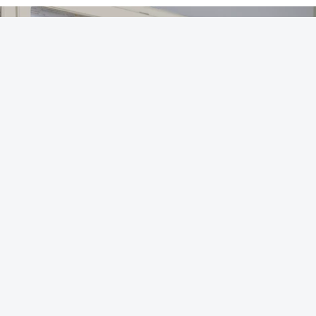
OUVIR
Para o próximo ano letivo, as universidades e
institutos politécnicos disponibilizaram 56.790
vagas através do regime geral de acesso, mais