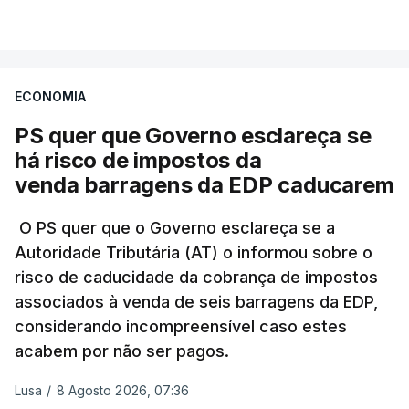
VER MAIS
A Judiciária confirma que foi o atual diretor quem
sugeriu esta auditoria e que a ministra concordou.
ECONOMIA
Não há prazos fixados para a conclusão desta
avaliação à Polícia Judiciária.
PS quer que Governo esclareça se
há risco de impostos da
Do início da polémica com a revelação de obras a
venda barragens da EDP caducarem
título pessoal, numa propriedade no Alentejo, feitas
pelo mesmo empreiteiro contratado 17 vezes para
O PS quer que o Governo esclareça se a
Autoridade Tributária (AT) o informou sobre o
obras na Polícia Judiciária (PJ) até aos últimos dias,
risco de caducidade da cobrança de impostos
em que até do Governo surgiram ordens para mais
associados à venda de seis barragens da EDP,
inquéritos e averiguações aos seus mandatos à
considerando incompreensível caso estes
frente da polícia criminal, Luís Neves está há
acabem por não ser pagos.
praticamente um mês sem sair do topo das
notícias.
Lusa
/
8 Agosto 2026, 07:36