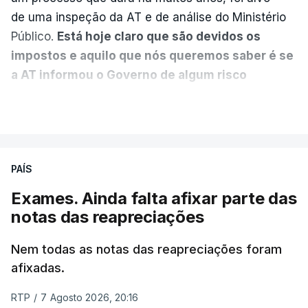
nega que Construbarcelos
tenha feito obras na casa
de uma inspeção da AT e de análise do Ministério
onde vive
Público.
Está hoje claro que são devidos os
atualizado 7 Agosto 2026, 15:56
impostos e aquilo que nós queremos saber é se
a AT informou o Governo de algum risco
Auditoria à PJ foi pedida por
caducidade
", disse, em declarações à Lusa, o
VER MAIS
atual diretor
deputado do PS Miguel Costa Matos.
atualizado 7 Agosto 2026, 20:20
Na sequência de notícias desta semana sobre o
risco de caducidade dos 335,2 milhões euros
PAÍS
devidos em impostos pelo negócio das seis
Exames. Ainda falta afixar parte das
barragens transmontanas vendidas pela EDP à
notas das reapreciações
Engie, o PS questionou, através do Parlamento, o
ministro de Estado e das Finanças, Joaquim
Nem todas as notas das reapreciações foram
Miranda Sarmento, sobre o tema.
afixadas.
"Naturalmente que nós acreditamos
RTP
/
7 Agosto 2026, 20:16