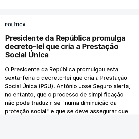
na publicação de um decreto-lei que cria o fundo
que vai transferir estas receitas fiscais para os
territórios que são abrangidos por estas
POLÍTICA
barragens?", questionou ainda.
Presidente da República promulga
decreto-lei que cria a Prestação
Para o deputado socialista "é incompreensível não
Social Única
só que os impostos possam acabar por não serem
cobrados, como também que haja atrasos, seja por
O Presidente da República promulgou esta
motivos políticos ou por motivos burocráticos,
sexta-feira o decreto-lei que cria a Prestação
na transferência depois destas verbas para as
Social Única (PSU). António José Seguro alerta,
populações".
no entanto, que o processo de simplificação
não pode traduzir-se "numa diminuição da
"Esta semana saíram notícias que nos dizem que a
proteção social" e que se deve assegurar que
liquidação ainda não foi feita. É evidente que fazer
"ninguém é prejudicado" face à situação atual.
esta liquidação destes mais de 300 milhões de
euros não é uma tarefa fácil e, portanto, é natural
Andreia Martins - RTP
/
atualizado 8 Agosto 2026, 07:38