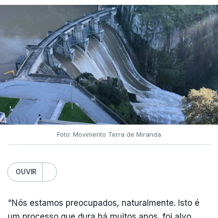
ARTIGOS RELACIONADOS
Nova polémica com Luís
Neves. Ministro nega
favorecimento a construtora
DST
7 Agosto 2026, 20:28
Foto: Movimento Terra de Miranda
Partidos criticam silêncio de
Luís Montenegro nas
polémicas com Luís Neves
OUVIR
atualizado 7 Agosto 2026, 21:04
"Nós estamos preocupados, naturalmente. Isto é
Diretor financeiro da PJ
um processo que dura há muitos anos, foi alvo