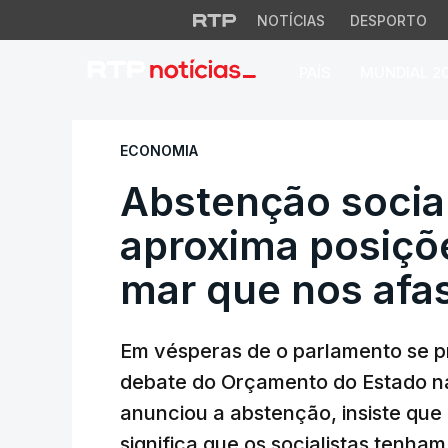
NOTÍCIAS
DESPORTO
PAÍS
MUNDIAL 2
Abstenção sociali
ECONOMIA
Abstenção social
aproxima posiçõ
mar que nos afa
Em vésperas de o parlamento se p
debate do Orçamento do Estado na 
anunciou a abstenção, insiste que
significa que os socialistas tenha