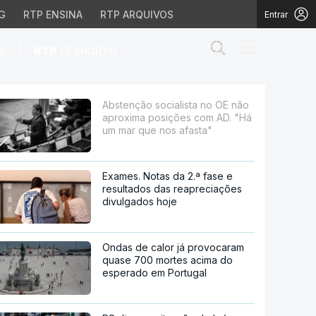
G
RTP ENSINA
RTP ARQUIVOS
Entrar
Abrir campo de
|
S
RTP
DESPORTO
 posições com AD. "Há 
Abstenção socialista no OE não
aproxima posições com AD. "Há
um mar que nos afasta"
Exames. Notas da 2.ª fase e
resultados das reapreciações
divulgados hoje
Ondas de calor já provocaram
quase 700 mortes acima do
esperado em Portugal