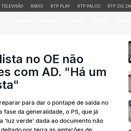
TELEVISÃO
RÁDIO
RTP PLAY
RTP PALCO
RTP ZIG ZA
026
EUROPA
MUNDO
OPINIÃO
VÍDEOS
ÁUDIO
sta no OE não aproxima
ista no OE não
es com AD. "Há um
sta"
reparar para dar o pontapé de saída no
fase da generalidade, o PS, que já
 a 'luz verde' dada ao documento não
m deitado por terra as ambições de