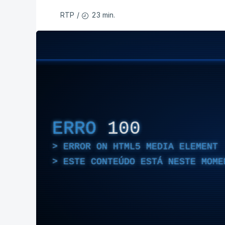
23 min.
RTP
/
ERRO
100
ERROR ON HTML5 MEDIA ELEMENT
ESTE CONTEÚDO ESTÁ NESTE MOME