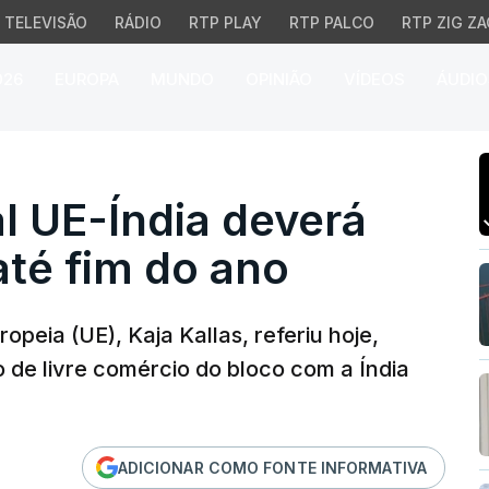
TELEVISÃO
RÁDIO
RTP PLAY
RTP PALCO
RTP ZIG ZA
026
EUROPA
MUNDO
OPINIÃO
VÍDEOS
ÁUDIO
E-Índia deverá estar co
l UE-Índia deverá
até fim do ano
opeia (UE), Kaja Kallas, referiu hoje,
 de livre comércio do bloco com a Índia
ADICIONAR COMO FONTE INFORMATIVA