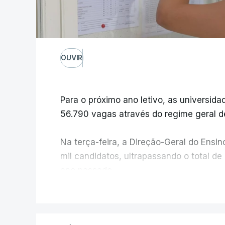
OUVIR
Para o próximo ano letivo, as universidad
56.790 vagas através do regime geral d
Na terça-feira, a Direção-Geral do Ensin
mil candidatos, ultrapassando o total de
ano passado.
V
No primeiro dia do concurso deste ano,
candidatura, muito abaixo dos 10 mil que