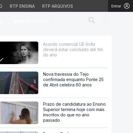
G
RTP ENSINA
RTP ARQUIVOS
Entrar
Abrir campo de
|
S
RTP
DESPORTO
ncluído até fim do ano
Acordo comercial UE-Índia
deverá estar concluído até fim
do ano
Nova travessia do Tejo
confirmada enquanto Ponte 25
de Abril celebra 60 anos
Prazo de candidatura ao Ensino
Superior termina hoje com mais
inscritos do que no ano
passado