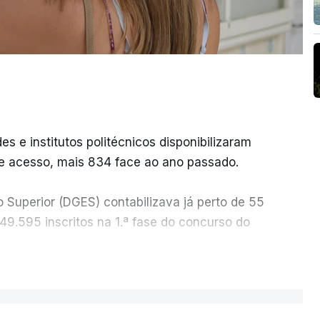
es e institutos politécnicos disponibilizaram
e acesso, mais 834 face ao ano passado.
o Superior (DGES) contabilizava já perto de 55
 49.595 inscritos na 1.ª fase do concurso do
ER MAIS
 apenas 304 alunos tinham apresentado
 o tinham feito no primeiro dia do concurso do