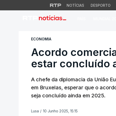
NOTÍCIAS
DESPORTO
PAÍS
MUNDIAL 2
Acordo comercial U
ECONOMIA
Acordo comercia
estar concluído 
A chefe da diplomacia da União Eur
em Bruxelas, esperar que o acordo
seja concluído ainda em 2025.
Lusa
/
10 Junho 2025, 15:15