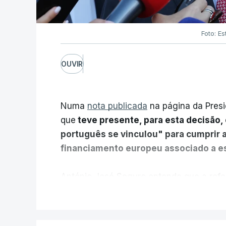
Foto: Es
OUVIR
Numa
nota publicada
na página da Presi
que
teve presente, para esta decisão, 
português se vinculou" para cumprir 
financiamento europeu associado a es
António José Seguro entende que a refo
pretende "tornar o sistema mais simples,
V
"Sempre que seja possível reduzir burocr