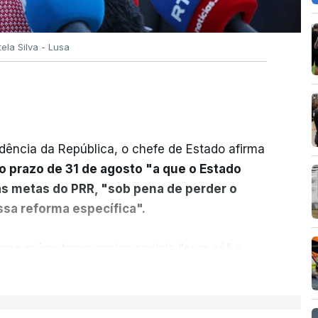
tela Silva - Lusa
dência da República, o chefe de Estado afirma
o prazo de 31 de agosto "a que o Estado
as metas do PRR, "sob pena de perder o
sa reforma específica".
rma reúne treze apoios sociais "num só" e
 mais justo e transparente".
ER MAIS
acias, eliminar sobreposições e garantir que