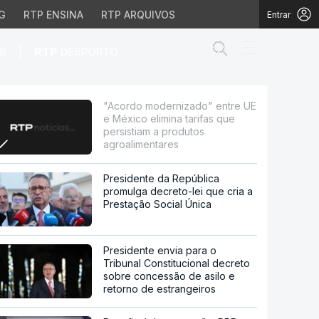
G
RTP ENSINA
RTP ARQUIVOS
Entrar
Abrir campo de
|
S
RTP
DESPORTO
imina tarifas que pers
"Acordo modernizado" entre UE
e México elimina tarifas que
persistiam a produtos
agroalimentares
Presidente da República
promulga decreto-lei que cria a
Prestação Social Única
Presidente envia para o
Tribunal Constitucional decreto
sobre concessão de asilo e
retorno de estrangeiros