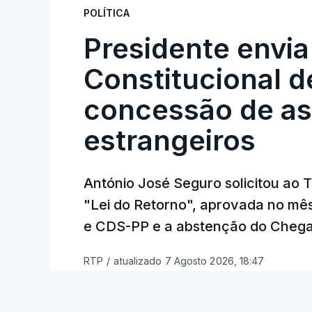
os apoios chegam a quem mais necessit
POLÍTICA
certa", argumenta o Presidente da Repúb
Presidente envia
Constitucional d
Assegurar que "ninguém é p
concessão de asi
estrangeiros
O Preisdente deixa, no entanto, deixa al
"deve ter como primeiro critério a p
de simplificação pode traduzir-se num
António José Seguro solicitou ao 
"Lei do Retorno", aprovada no mê
António José Seguro vinca que se
deve
e CDS-PP e a abstenção do Chega
face à situação de que hoje beneficia
situações "de maior fragilidade", como 
RTP
/
atualizado 7 Agosto 2026, 18:47
ou pessoas com deficiência.