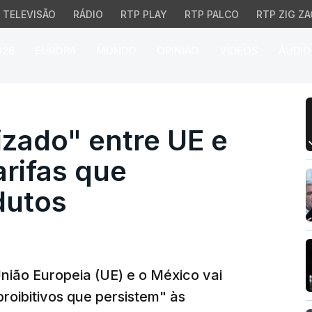
TELEVISÃO
RÁDIO
RTP PLAY
RTP PALCO
RTP ZIG ZA
026
EUROPA
MUNDO
OPINIÃO
VÍDEOS
ÁUDIO
o" entre UE e México el
zado" entre UE e
arifas que
dutos
nião Europeia (UE) e o México vai
roibitivos que persistem" às