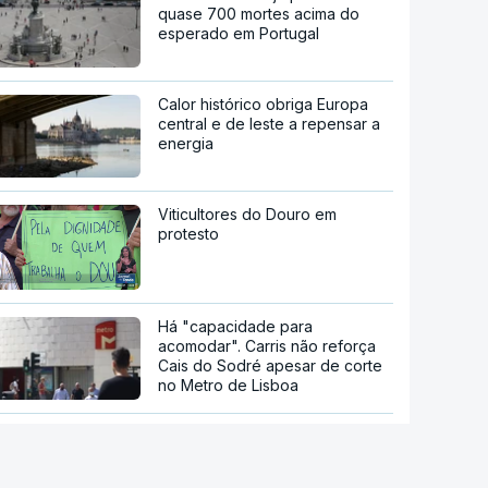
quase 700 mortes acima do
esperado em Portugal
Calor histórico obriga Europa
central e de leste a repensar a
energia
Viticultores do Douro em
protesto
Há "capacidade para
acomodar". Carris não reforça
Cais do Sodré apesar de corte
no Metro de Lisboa
Aumentou o número de pessoas
a receber apoio alimentar da
AMI