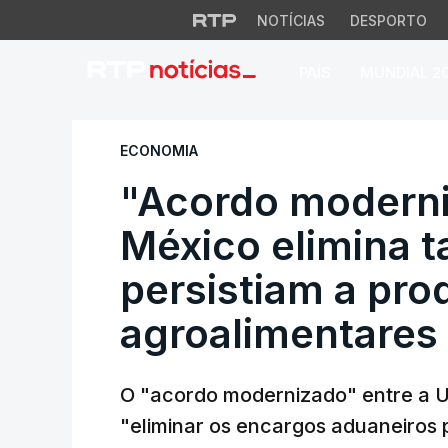
NOTÍCIAS
DESPORTO
PAÍS
MUNDIAL 2
"Acordo modernizad
ECONOMIA
"Acordo moderni
México elimina t
persistiam a pro
agroalimentares
O "acordo modernizado" entre a U
"eliminar os encargos aduaneiros p