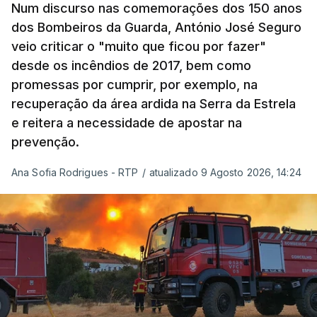
Num discurso nas comemorações dos 150 anos
De acordo com a informação oficial, que não indica
dos Bombeiros da Guarda, António José Seguro
onde ou quando decorreu a reunião, Khamenei e
veio criticar o "muito que ficou por fazer"
Pezeshkian discutiram ainda formas de garantir
desde os incêndios de 2017, bem como
recursos e gerir as despesas "em riais, divisas e
promessas por cumprir, por exemplo, na
energia", bem como sobre a cooperação
recuperação da área ardida na Serra da Estrela
económica com parceiros estrangeiros.
e reitera a necessidade de apostar na
prevenção.
Para os Estados Unidos seguiu ainda um recado:
Ana Sofia Rodrigues - RTP
/
atualizado 9 Agosto 2026, 14:24
"corrijam o comportamento". Teerão deixou ainda
novas exigências para reabrir o Estreito de Ormuz,
incluindo o fim do bloqueio naval, suspensão das
sanções e fim das operações militares contra o
país e aliados regionais.
No total são seis as exigências desta lista com