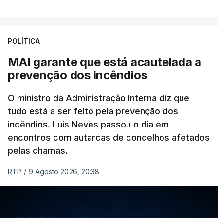
O vídeo de 12 segundos, sem aúdio, data ou local
de gravação, foi colocado pela agência de notícias
Mehr na rede social Telegram, como aquilo que
POLÍTICA
pode ser considerada uma resposta à imprensa
MAI garante que está acautelada a
israelita, que nos últimos tempos vem dando conta
prevenção dos incêndios
de que o líder supremo iraniano estará em estado
crítico na sequência do bombardeamento que no
O ministro da Administração Interna diz que
último dia de fevereiro passado matou o pai, o
tudo está a ser feito pela prevenção dos
ayatollah Ali Khamenei, e outros membros da
incêndios. Luís Neves passou o dia em
família.
encontros com autarcas de concelhos afetados
pelas chamas.
As imagens mostram Mojtaba Khamenei no que
será uma aula religiosa, mas sem qualquer
RTP
/
9 Agosto 2026, 20:38
indicação adicional.