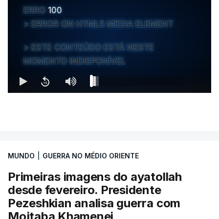
ERRO
100
ERROR ON HTML5 MEDIA ELEMENT
ESTE CONTEÚDO ESTÁ NESTE
MOMENTO INDISPONÍVEL
MUNDO
|
GUERRA NO MÉDIO ORIENTE
Primeiras imagens do ayatollah
desde fevereiro. Presidente
Pezeshkian analisa guerra com
Mojtaba Khamenei