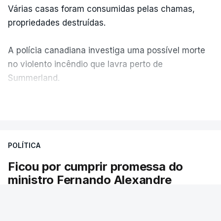
Várias casas foram consumidas pelas chamas,
propriedades destruídas.
A polícia canadiana investiga uma possível morte
no violento incêndio que lavra perto de
Summerland.
VER MAIS
Éum cenário de terror, descreve o primeiro-ministro
da Columbia Britânica, David Iby.
POLÍTICA
Ficou por cumprir promessa do
ERRO
100
ministro Fernando Alexandre
ERROR ON HTML5 MEDIA ELEMENT
Há escolas sem pautas afixadas e alunos à
ESTE CONTEÚDO ESTÁ NESTE
espera das reapreciações. O processo não
MOMENTO INDISPONÍVEL