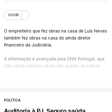
OUVIR
O empreiteiro que fez obras na casa de Luís Neves
também fez obras na casa do ainda diretor
financeiro da Judiciária.
A informação é avançada pela CNN Portugal, que
cita vários vizinhos deste alto quadro da polícia.
VER MAIS
Foi o diretor financeiro, Álvaro Pires, que assumiu a
responsabilidade de sugerir as instalações da
Construbarcelos para acolher um atrelado
POLÍTICA
apreendido numa operação de droga.
Auditoria à PJ. Seguro saúda