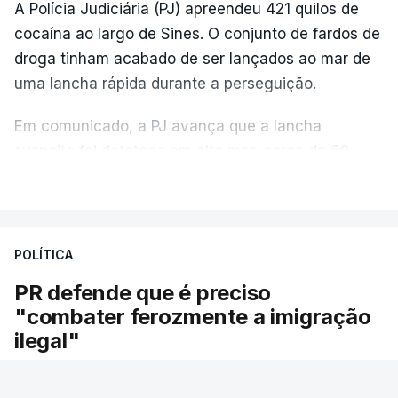
A Polícia Judiciária (PJ) apreendeu 421 quilos de
cocaína ao largo de Sines. O conjunto de fardos de
droga tinham acabado de ser lançados ao mar de
uma lancha rápida durante a perseguição.
Em comunicado, a PJ avança que a lancha
suspeita foi detetada em alto mar, cerca de 60
milhas náuticas ao largo de Sines.
VER MAIS
A apreensão aconteceu na tarde desta sexta-feira,
desencadeando uma ação de prevenção
POLÍTICA
desencadeada pela Polícia Judiciária, em
PR defende que é preciso
articulação com a Marinha, a Autoridade Marítima
"combater ferozmente a imigração
Nacional e a Força Aérea.
ilegal"
O ano de 2026 tem sido um ano de recordes: foi
O Presidente da República voltou hoje a
apreendida mais cocaína até ao momento de que