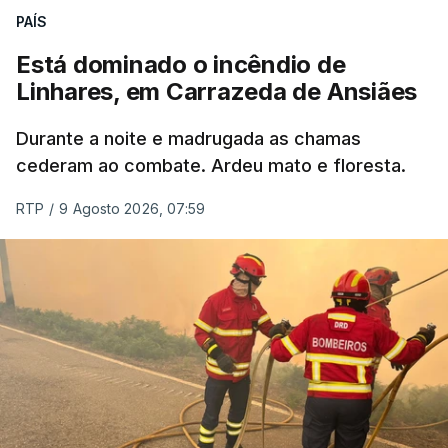
ERRO
100
PAÍS
ERROR ON HTML5 MEDIA ELEMENT
Está dominado o incêndio de
Linhares, em Carrazeda de Ansiães
ESTE CONTEÚDO ESTÁ NESTE
MOMENTO INDISPONÍVEL
Durante a noite e madrugada as chamas
cederam ao combate. Ardeu mato e floresta.
RTP
/
9 Agosto 2026, 07:59