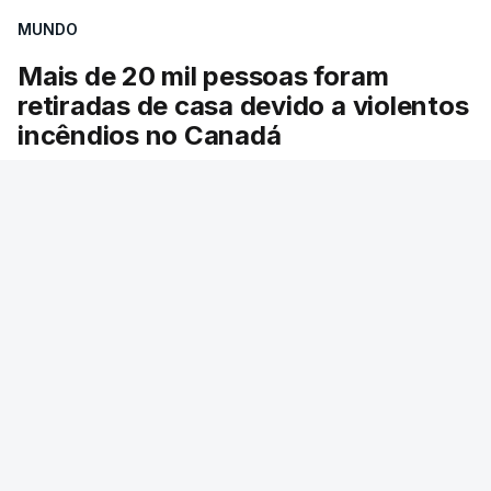
MUNDO
Mais de 20 mil pessoas foram
retiradas de casa devido a violentos
incêndios no Canadá
Milhares de pessoas têm ordem de evacuação.
O governo da província declarou o estado de
emergência por causa de dezenas de incêndios
florestais que estão descontrolados.
16 min.
RTP
/