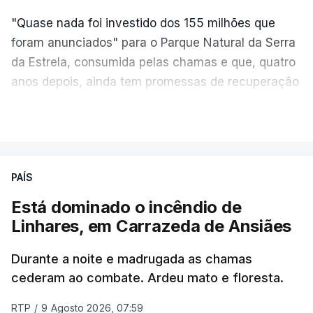
"Quase nada foi investido dos 155 milhões que
foram anunciados" para o Parque Natural da Serra
da Estrela, consumida pelas chamas e que, quatro
anos depois, ainda tem promessas de recuperação
por cumprir.
VER MAIS
ERRO
100
PAÍS
ERROR ON HTML5 MEDIA ELEMENT
Está dominado o incêndio de
Linhares, em Carrazeda de Ansiães
ESTE CONTEÚDO ESTÁ NESTE
MOMENTO INDISPONÍVEL
Durante a noite e madrugada as chamas
cederam ao combate. Ardeu mato e floresta.
RTP
/
9 Agosto 2026, 07:59