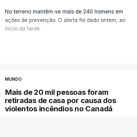
No terreno mantêm-se mais de 240 homens em
ações de prevenção. O alerta foi dado ontem, ao
início da tarde.
Mais de 20 mil pessoas foram retiradas de casa
VER MAIS
por causa dos violentos incêndios no Canadá
MUNDO
Mais de 20 mil pessoas foram
retiradas de casa por causa dos
violentos incêndios no Canadá
Milhares de pessoas têm ordem de evacuação.
O governo da província declarou o estado de