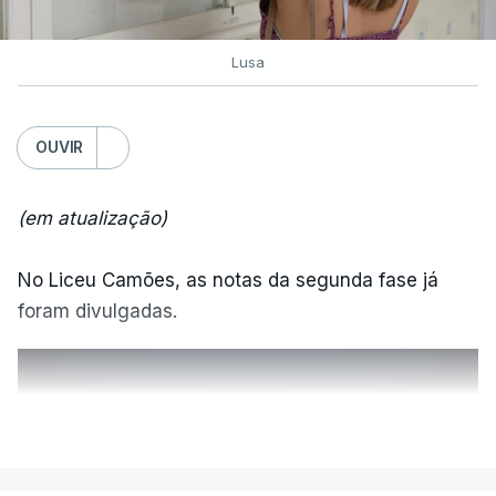
Lusa
OUVIR
(em atualização)
No Liceu Camões, as notas da segunda fase já
foram divulgadas.
ERRO
100
VER MAIS
ERROR ON HTML5 MEDIA ELEMENT