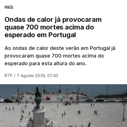
ESTE CONTEÚDO ESTÁ NESTE
PAÍS
MOMENTO INDISPONÍVEL
Ondas de calor já provocaram
quase 700 mortes acima do
esperado em Portugal
Também em Coimbra, na escola secundária de
Avelar Brotero foram afixados à hora prevista os
As ondas de calor deste verão em Portugal já
resultados.
provocaram quase 700 mortes acima do
esperado para esta altura do ano.
As reapreciações da primeira fase dos exames
RTP
/
7 Agosto 2026, 07:43
devem sair durante a tarde.
A primeira fase de acesso ao ensino superior
terminou na quinta-feira. Mas o Governo decidiu
dar mais três dias aos cerca de 20 mil alunos que
pediram a revisão das provas.