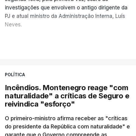
investigações que envolvem o antigo dirigente da
PJ e atual ministro da Administração Interna, Luís
Neves.
Carlos Cabreiro diz que a imagem da PJ não sai
VER MAIS
manchada porque
"é uma instituição com provas
dadas, com 81 anos de história e com cerca de
cinco mil trabalhadores, que, apesar de tudo e
POLÍTICA
das notícias que são dadas diariamente,
continuam a trabalhar"
.
Incêndios. Montenegro reage "com
naturalidade" a críticas de Seguro e
reivindica "esforço"
ERRO
100
O primeiro-ministro afirma receber as "críticas
ERROR ON HTML5 MEDIA ELEMENT
do presidente da República com naturalidade" e
garante que o Governo compreende as