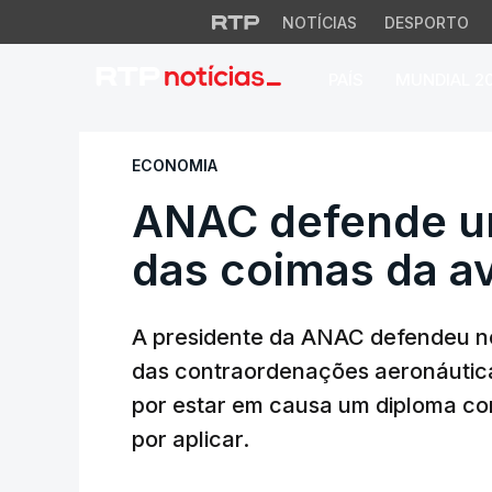
NOTÍCIAS
DESPORTO
PAÍS
MUNDIAL 2
ANAC defende urgên
ECONOMIA
ANAC defende ur
das coimas da av
A presidente da ANAC defendeu no
das contraordenações aeronáuticas
por estar em causa um diploma co
por aplicar.