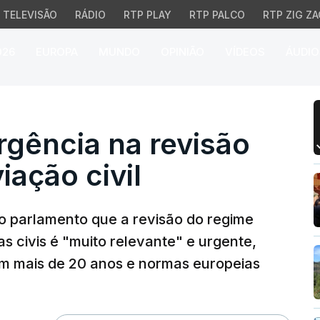
TELEVISÃO
RÁDIO
RTP PLAY
RTP PALCO
RTP ZIG ZA
026
EUROPA
MUNDO
OPINIÃO
VÍDEOS
ÁUDIO
cia na revisão das coi
gência na revisão
iação civil
 parlamento que a revisão do regime
 civis é "muito relevante" e urgente,
m mais de 20 anos e normas europeias