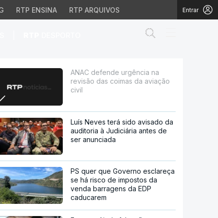
G
RTP ENSINA
RTP ARQUIVOS
Entrar
Abrir campo de
|
S
RTP
DESPORTO
mas da aviação civil
ANAC defende urgência na
revisão das coimas da aviação
civil
Luís Neves terá sido avisado da
auditoria à Judiciária antes de
ser anunciada
PS quer que Governo esclareça
se há risco de impostos da
venda barragens da EDP
caducarem