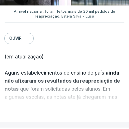
A nível nacional, foram feitos mais de 20 mil pedidos de
reapreciação.
Estela Silva - Lusa
OUVIR
(em atualização)
Aguns estabelecimentos de ensino do país
ainda
não afixaram os resultados da reapreciação de
notas
que foram solicitadas pelos alunos. Em
algumas escolas, as notas até já chegaram mas
alguns erros estão a atrasar a afixação das notas.
VER MAIS
Uma das escolas é o Liceu Camões, em Lisboa.