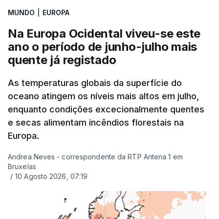
Uma equipa de reportagem da RTP confirmou que
MUNDO
|
EUROPA
tinha chegado o resultado de
14 reapreciações de
exames, mas ainda não tinham sido afixados.
Na Europa Ocidental viveu-se este
ano o período de junho-julho mais
Alguns encarregados de educação e alunos foram
quente já registado
até à escola para ver o resultado mas ainda não
tinha sido divulgado. Alguns pais apontam
As temperaturas globais da superfície do
oceano atingem os níveis mais altos em julho,
incorreções e aguardam a atualização na
enquanto condições excecionalmente quentes
plataforma Inovar.
e secas alimentam incêndios florestais na
Europa.
Andrea Neves - correspondente da RTP Antena 1 em
ERRO
100
Bruxelas
ERROR ON HTML5 MEDIA ELEMENT
/
10 Agosto 2026, 07:19
ESTE CONTEÚDO ESTÁ NESTE
MOMENTO INDISPONÍVEL