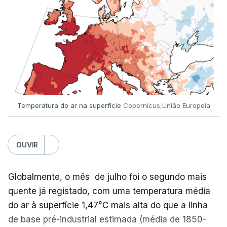
Já a norte, na Escola Secundária de Rio Tinto, uma
outra equipa de reportagem confirmou que
há
mais de 100 pedidos de reapreciação de notas
que aguardam a divulgação.
Temperatura do ar na superfície
Copernicus,União Europeia
Os resultados chegaram a ser enviados à escola
depois da meia-noite desta segunda-feira, mais
concretamente à 0h47, no entanto, ao início da
OUVIR
manhã a afixação ainda não tinha sido feita.
Globalmente, o mês de julho foi o segundo mais
quente já registado, com uma temperatura média
ERRO
100
do ar à superfície 1,47°C mais alta do que a linha
ERROR ON HTML5 MEDIA ELEMENT
de base pré-industrial estimada (média de 1850-