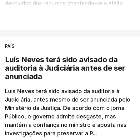
devolutivo dos recursos (mantendo-se o efeito
suspensivo) e o aumento do prazo para detenção
VER MAIS
em centro de acolhimento temporário.
Chega refere ainda que Seguro tem reservas
PAÍS
quanto à possibilidade de expulsar do país
cidadãos adultos em situação ilegal, se
Luís Neves terá sido avisado da
tiverem filhos menores.
auditoria à Judiciária antes de ser
anunciada
“Com esta acção de Seguro, sendo atingido o
prazo de 60 dias, os imigrantes terão que ser
Luís Neves terá sido avisado da auditoria à
Judiciária, antes mesmo de ser anunciada pelo
libertados,
ainda que os seus pedidos de asilo
Ministério da Justiça. De acordo com o jornal
tenham sido rejeitados pelas autoridades
Público, o governo admite desgaste, mas
competentes”, referem.
mantém a confiança no ministro e aposta nas
investigações para preservar a PJ.
“Isto é de uma enorme irresponsabilidade
e