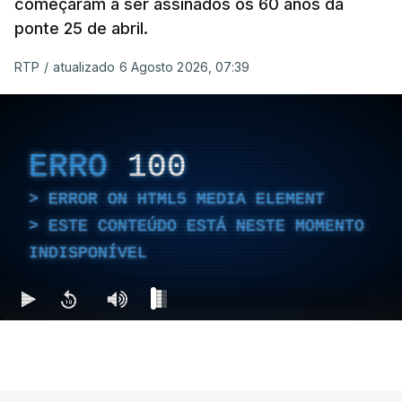
começaram a ser assinados os 60 anos da
ponte 25 de abril.
RTP
/
atualizado 6 Agosto 2026, 07:39
ERRO
100
ERROR ON HTML5 MEDIA ELEMENT
ESTE CONTEÚDO ESTÁ NESTE MOMENTO
INDISPONÍVEL