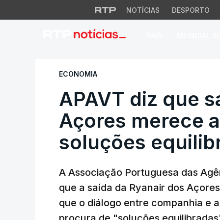
NOTÍCIAS
DESPORTO
PAÍS
MUNDIAL 2
APAVT diz que saí
ECONOMIA
APAVT diz que sa
Açores merece a
soluções equilib
A Associação Portuguesa das Agên
que a saída da Ryanair dos Açore
que o diálogo entre companhia e 
procura de "soluções equilibradas