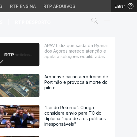
G
RTP ENSINA
RTP ARQUIVOS
Entrar
Abrir campo de
|
S
RTP
DESPORTO
s merece atenção e ape
APAVT diz que saída da Ryanair
dos Açores merece atenção e
apela a soluções equilibradas
Aeronave cai no aeródromo de
Portimão e provoca a morte do
piloto
"Lei do Retorno". Chega
considera envio para TC do
diploma "tipo de atos políticos
irresponsáveis"