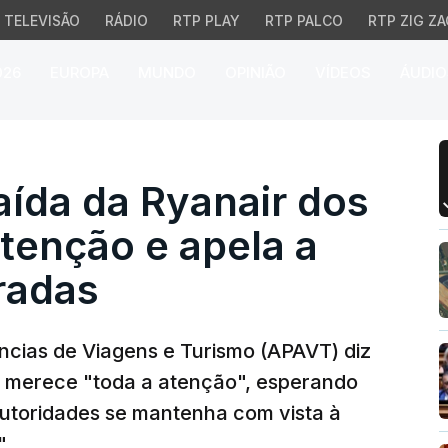
TELEVISÃO
RÁDIO
RTP PLAY
RTP PALCO
RTP ZIG ZA
026
EUROPA
MUNDO
OPINIÃO
VÍDEOS
ÁUDIO
da da Ryanair dos Açore
ída da Ryanair dos
tenção e apela a
radas
cias de Viagens e Turismo (APAVT) diz
s merece "toda a atenção", esperando
autoridades se mantenha com vista à
".