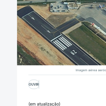
Imagem aérea aeród
OUVIR
(em atualização)