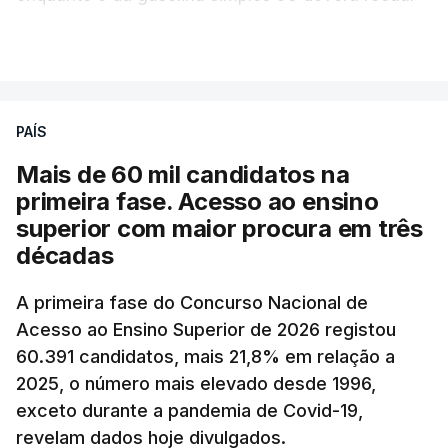
para 1,855 euros por litro.
VER MAIS
A média final só ficará fechada ao final do dia,
podendo ainda registar alterações em função da
evolução das cotações internacionais do petróleo,
PAÍS
e o custo final na bomba poderá variar conforme o
Mais de 60 mil candidatos na
posto de abastecimento, a marca e a localização.
primeira fase. Acesso ao ensino
superior com maior procura em três
A atualização do desconto do Imposto sobre os
décadas
Produtos Petrolíferos (ISP) também poderá
alterar os valores previstos.
A primeira fase do Concurso Nacional de
Acesso ao Ensino Superior de 2026 registou
O Governo comprometeu-se a aplicar uma redução
60.391 candidatos, mais 21,8% em relação a
extraordinária e temporária no ISP, sempre que se
2025, o número mais elevado desde 1996,
verifique um aumento do preço dos combustíveis
exceto durante a pandemia de Covid-19,
superior a 10 cêntimos, para mitigar a escalada de
revelam dados hoje divulgados.
preços.