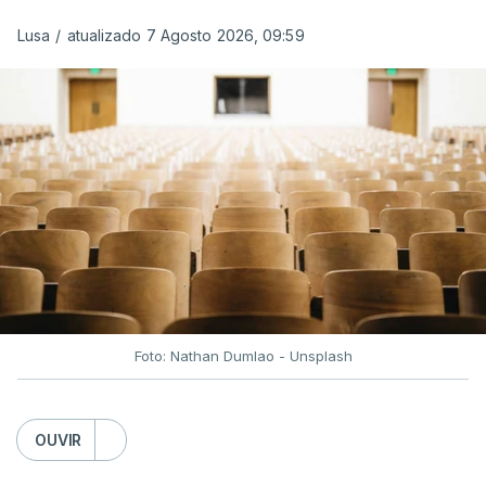
Lusa
/
atualizado 7 Agosto 2026, 09:59
Depois de uma subida inicial devido à guerra no
Irão, à tensão geopolítica no Médio Oriente e ao
fecho do estreito de Ormuz, os preços dos
combustíveis desceram durante o cessar-fogo
entre Washington e Teerão.
No entanto, com o retomar do conflito, as últimas
semanas têm sido marcadas por uma subida
acentuada, tendência que deverá ser revertida na
próxima semana.
Foto: Nathan Dumlao - Unsplash
c/Lusa
OUVIR