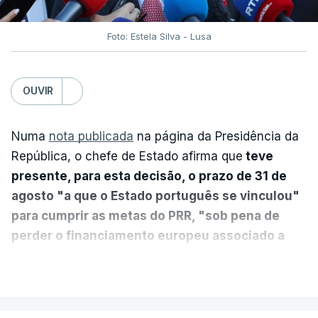
Foto: Estela Silva - Lusa
OUVIR
Numa
nota publicada
na página da Presidência da
República, o chefe de Estado afirma que
teve
presente, para esta decisão, o prazo de 31 de
agosto "a que o Estado português se vinculou"
para cumprir as metas do PRR, "sob pena de
perder o financiamento europeu associado a
essa reforma específica".
VER MAIS
António José Seguro entende que a reforma reúne
treze apoios sociais "num só" e pretende "tornar o