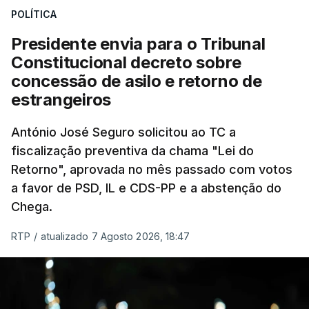
POLÍTICA
sistema mais simples, mais justo e transparente".
Presidente envia para o Tribunal
"Sempre que seja possível reduzir burocracias,
Constitucional decreto sobre
eliminar sobreposições e garantir que os apoios
concessão de asilo e retorno de
chegam a quem mais necessita, estaremos a dar
estrangeiros
um passo na direção certa", argumenta o
António José Seguro solicitou ao TC a
Presidente da República.
fiscalização preventiva da chama "Lei do
Retorno", aprovada no mês passado com votos
Assegurar que "ninguém é
a favor de PSD, IL e CDS-PP e a abstenção do
prejudicado"
Chega.
RTP
/
atualizado 7 Agosto 2026, 18:47
O Preisdente deixa, no entanto, deixa alguns
avisos:
uma reforma desta dimensão "deve ter
como primeiro critério a proteção das pessoas"