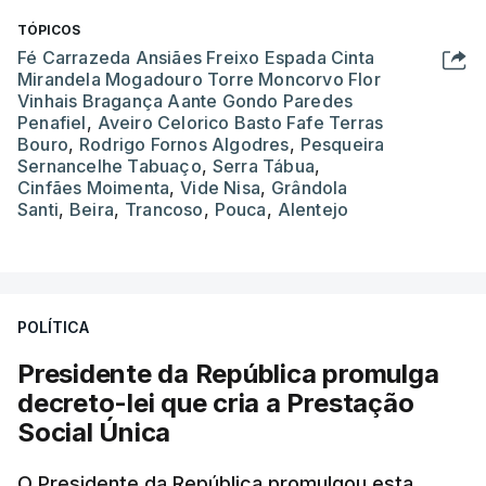
TÓPICOS
Fé Carrazeda Ansiães Freixo Espada Cinta
Mirandela Mogadouro Torre Moncorvo Flor
Vinhais Bragança Aante Gondo Paredes
Penafiel
,
Aveiro Celorico Basto Fafe Terras
Bouro
,
Rodrigo Fornos Algodres
,
Pesqueira
Sernancelhe Tabuaço
,
Serra Tábua
,
Cinfães Moimenta
,
Vide Nisa
,
Grândola
Santi
,
Beira
,
Trancoso
,
Pouca
,
Alentejo
POLÍTICA
Presidente da República promulga
decreto-lei que cria a Prestação
Social Única
O Presidente da República promulgou esta