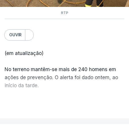
RTP
OUVIR
(em atualização)
No terreno mantêm-se mais de 240 homens em
ações de prevenção. O alerta foi dado ontem, ao
início da tarde.
Mais de 20 mil pessoas foram retiradas de casa
VER MAIS
por causa dos violentos incêndios no Canadá