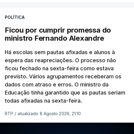
da Columbia Britânica, David Iby.
POLÍTICA
Ficou por cumprir promessa do
ERRO
100
ministro Fernando Alexandre
ERROR ON HTML5 MEDIA ELEMENT
Há escolas sem pautas afixadas e alunos à
ESTE CONTEÚDO ESTÁ NESTE
espera das reapreciações. O processo não
MOMENTO INDISPONÍVEL
ficou fechado na sexta-feira como estava
previsto. Vários agrupamentos receberam os
dados com atraso e erros. O ministro da
Educação tinha garantido que as pautas seriam
As autoridades canadianas estimam que vai levar
todas afixadas na sexta-feira.
dias ou semanas para controlar o fogo. Mais de
RTP
/
atualizado 8 Agosto 2026, 21:10
dois mil operacionais estão no terreno no combate
às chamas.