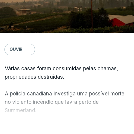
OUVIR
Várias casas foram consumidas pelas chamas,
propriedades destruídas.
A polícia canadiana investiga uma possível morte
no violento incêndio que lavra perto de
Summerland.
VER MAIS
Éum cenário de terror, descreve o primeiro-ministro