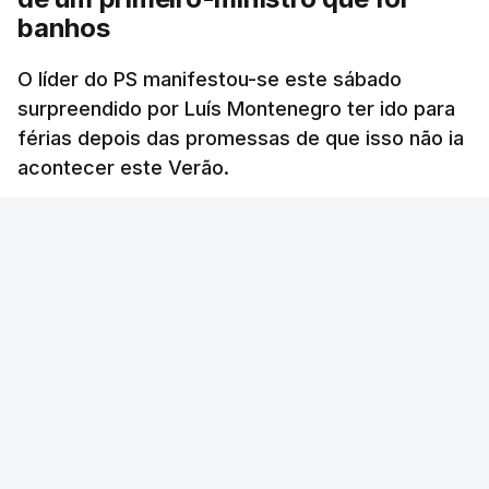
banhos
O líder do PS manifestou-se este sábado
surpreendido por Luís Montenegro ter ido para
férias depois das promessas de que isso não ia
acontecer este Verão.
RTP
/
atualizado 8 Agosto 2026, 21:26
ERRO
100
ERROR ON HTML5 MEDIA ELEMENT
ESTE CONTEÚDO ESTÁ NESTE MOMENTO
INDISPONÍVEL